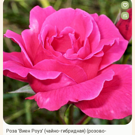
Роза 'Виен Роуз' (чайно-гибридная) (розово-