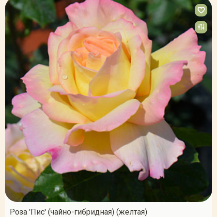
Роза 'Пис' (чайно-гибридная) (желтая)