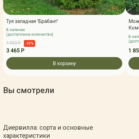
Туя западная 'Брабант'
Мож
Ком
В наличии
(достаточное количество)
В нал
(дост
4 950 Р
-30%
3 465 Р
1 85
В корзину
Вы смотрели
Диервилла: сорта и основные
характеристики