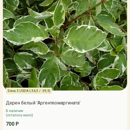
Зона 3 USDA (-34,5 / -39,9)
Дерен белый 'Аргентеомаргината'
В наличии
(осталось мало)
700 Р