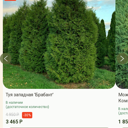
Туя западная 'Брабант'
Мож
Ком
В наличии
(достаточное количество)
В нал
(дост
4 950 Р
-30%
3 465 Р
1 85