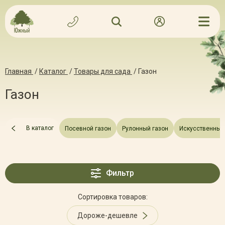
Главная
/
Каталог
/
Товары для сада
/
Газон
Газон
В каталог
Посевной газон
Рулонный газон
Искусственный
Фильтр
Сортировка товаров:
Дороже-дешевле