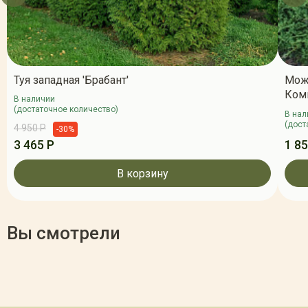
Туя западная 'Брабант'
Мож
Ком
В наличии
(достаточное количество)
В нал
(дост
4 950 Р
-30%
3 465 Р
1 85
В корзину
Вы смотрели