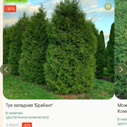
-30%
Туя западная 'Брабант'
Мож
Ком
В наличии
(достаточное количество)
В нал
(дост
4 950 Р
-30%