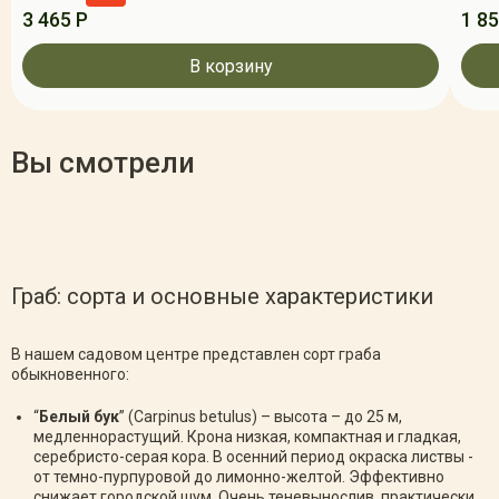
3 465 Р
1 85
В корзину
Вы смотрели
Граб: сорта и основные характеристики
В нашем садовом центре представлен сорт граба
обыкновенного:
“
Белый бук
” (Сarpinus betulus) – высота – до 25 м,
медленнорастущий. Крона низкая, компактная и гладкая,
серебристо-серая кора. В осенний период окраска листвы -
от темно-пурпуровой до лимонно-желтой. Эффективно
снижает городской шум. Очень теневынослив, практически