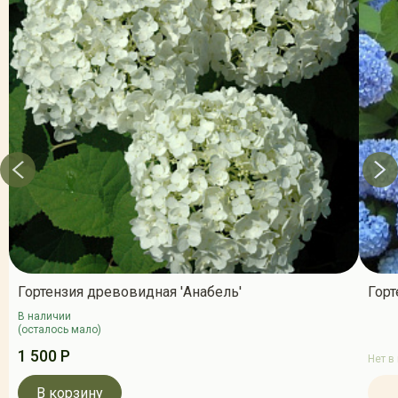
Гортензия древовидная 'Анабель'
Горт
В наличии
(осталось мало)
1 500 Р
Нет в
В корзину