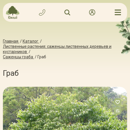
Главная
/
Каталог
/
Лиственные растения: саженцы лиственных деревьев и
кустарников
/
Саженцы граба
/
Граб
Граб