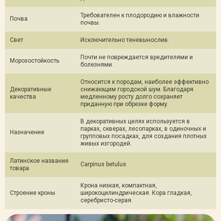
Требователен к плодородию и влажности
Почва
почвы.
Свет
Исключительно теневынослив.
Почти не повреждается вредителями и
Морозостойкость
болезнями.
Относится к породам, наиболее эффективно
Декоративные
снижающим городской шум. Благодаря
качества
медленному росту долго сохраняет
приданную при обрезке форму.
В декоративных целях используется в
парках, скверах, лесопарках, в одиночных и
Назначение
групповых посадках, для создания плотных
живых изгородей.
Латинское название
Сarpinus betulus
товара
Крона низкая, компактная,
Строение кроны
широкоцилиндрическая. Кора гладкая,
серебристо-серая.