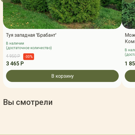
Туя западная 'Брабант'
Мож
Ком
В наличии
(достаточное количество)
В нал
(дост
4 950 Р
-30%
3 465 Р
1 85
В корзину
Вы смотрели