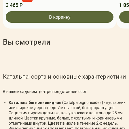
3 465 Р
1 85
В корзину
Вы смотрели
Катальпа: сорта и основные характеристики
В нашем садовом центре представлен сорт:
Катальпа бигнониевидная
(Catalpa bignonioides) - кустарник
или широкое деревце до 7 м высотой, быстрорастущее.
Соцветия пирамидальные, как у конского каштана до 25 см
длиной. Цветки крупные, белые, с желтыми и коричневыми
отметинами внутри. Цветет в июле в течение 2-х недель.
Зимой периодически подмерзает, поэтому в наших условиях