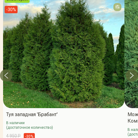
-30%
Туя западная 'Брабант'
Мож
Ком
В наличии
(достаточное количество)
В нал
(дост
4 950 Р
-30%