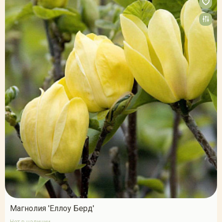
Магнолия 'Еллоу Берд'