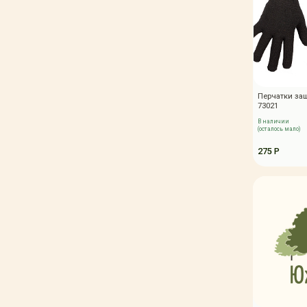
Перчатки за
73021
В наличии
(осталось мало)
275 Р