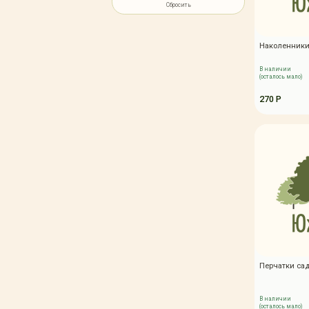
Зимние товары
Сбросить
Крупномеры
Консультации специалистов
Наколенники
Полезная литература
В наличии
Прайс-листы
(осталось мало)
Системы скидок, программы
лояльности
270 Р
Доставка
Оплата
Полезные советы
Возврат и замена
Перчатки са
В наличии
(осталось мало)