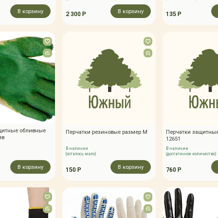
В корзину
В корзину
2 300 Р
135 Р
щитные обливные
Перчатки резиновые размер М
Перчатки защитны
ив
12651
В наличии
В наличии
(осталось мало)
(достаточное количество)
В корзину
В корзину
150 Р
760 Р