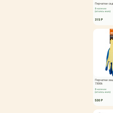
Перчатки са
В наличии
(осталось мало)
315 Р
Перчатки за
73006
В наличии
(осталось мало)
530 Р