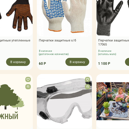
щитные утепленные
Перчатки защитные х/б
Перчатки защитны
17065
В наличии
В наличии
(достаточное количество)
(осталось мало)
В корзину
В корзину
60 Р
1 100 Р