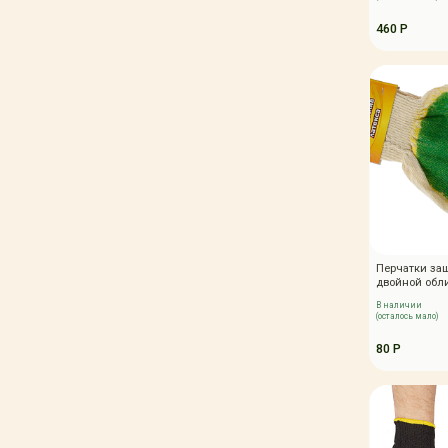
460 Р
Перчатки за
двойной обл
В наличии
(осталось мало)
80 Р