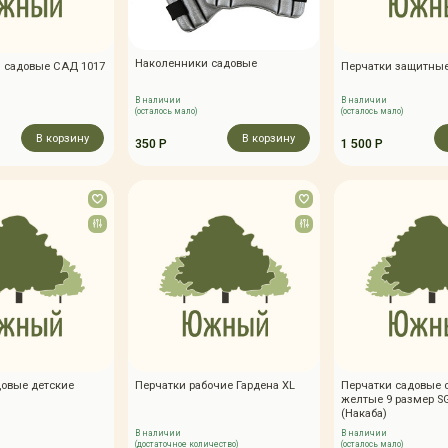
Наколенники садовые
 садовые САД 1017
Перчатки защитные
В наличии
В наличии
(осталось мало)
(осталось мало)
В корзину
В корзину
350 Р
1 500 Р
довые детские
Перчатки рабочие Гардена XL
Перчатки садовые 
желтые 9 размер S
(Накаба)
В наличии
В наличии
(достаточное количество)
(осталось мало)