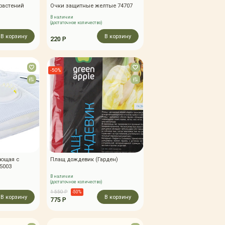
 растений
Очки защитные желтые 74707
В наличии
(достаточное количество)
В корзину
В корзину
220 Р
-50%
ующая с
Плащ дождевик (Гарден)
5003
В наличии
(достаточное количество)
1 550 Р
-50%
В корзину
В корзину
775 Р