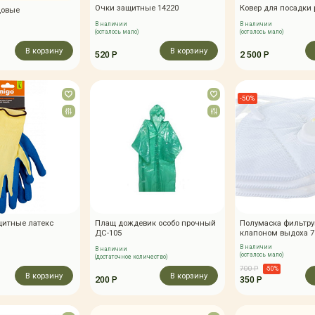
Очки защитные 14220
Ковер для посадки
довые
В наличии
В наличии
(осталось мало)
(осталось мало)
В корзину
В корзину
520 Р
2 500 Р
-50%
щитные латекс
Плащ дождевик особо прочный
Полумаска фильтр
ДС-105
клапоном выдоха 7
В наличии
В наличии
(осталось мало)
(достаточное количество)
700 Р
-50%
В корзину
В корзину
200 Р
350 Р