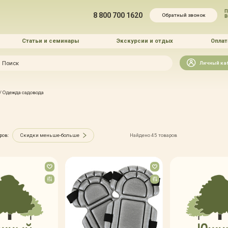
П
8 800 700 1620
Обратный звонок
Статьи и семинары
Экскурсии и отдых
Оплат
Искать
Личный ка
зайн
/
Одежда садовода
и озеленение
ров:
Скидки меньше-больше
Найдено 45 товаров
 услуг