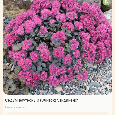
Седум наутесный (Очиток) 'Лидакенс'
Нет в наличии