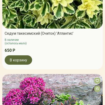
Седум такесимский (Очиток) 'Атлантис'
В наличии
(осталось мало)
650 Р
В корзину