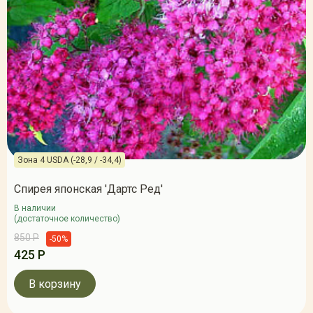
Зона 4 USDA (-28,9 / -34,4)
Спирея японская 'Дартс Ред'
В наличии
(достаточное количество)
850 Р
-50%
425 Р
В корзину