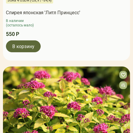
Зона 4 USDA (-28,9 / -34,4)
Спирея японская 'Литл Принцесс'
В наличии
(осталось мало)
550 Р
В корзину