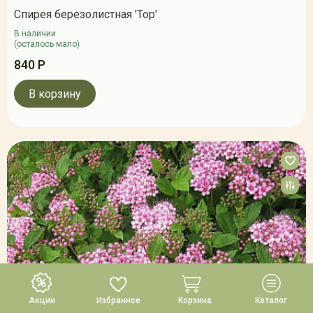
Спирея березолистная 'Тор'
В наличии
(осталось мало)
840 Р
В корзину
Акции
Избранное
Корзина
Каталог