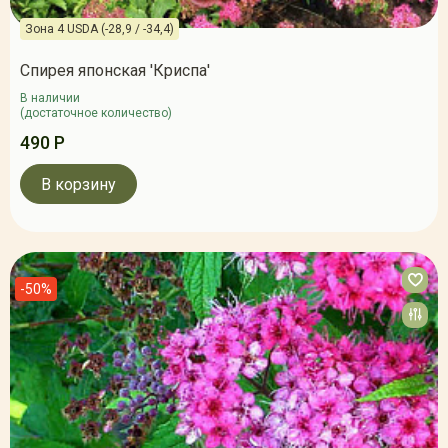
Зона 4 USDA (-28,9 / -34,4)
Спирея японская 'Криспа'
В наличии
(достаточное количество)
490 Р
В корзину
-50%