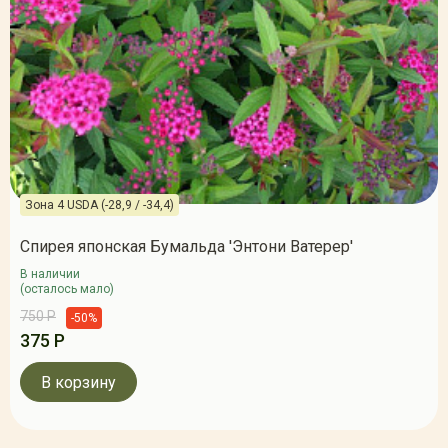
Зона 4 USDA (-28,9 / -34,4)
Спирея японская Бумальда 'Энтони Ватерер'
В наличии
(осталось мало)
750 Р
-50%
375 Р
В корзину