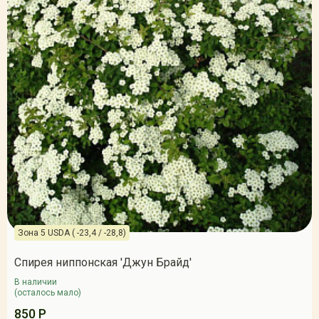
Зона 5 USDA ( -23,4 / -28,8)
Спирея ниппонская 'Джун Брайд'
В наличии
(осталось мало)
850 Р