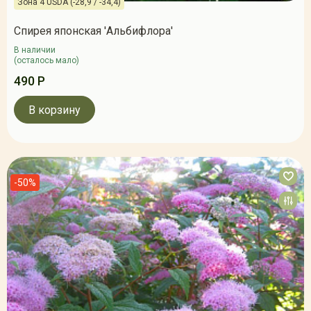
Зона 4 USDA (-28,9 / -34,4)
Спирея японская 'Альбифлора'
В наличии
(осталось мало)
490 Р
В корзину
-50%