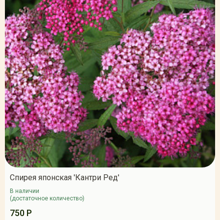
Спирея японская 'Кантри Ред'
В наличии
(достаточное количество)
750 Р