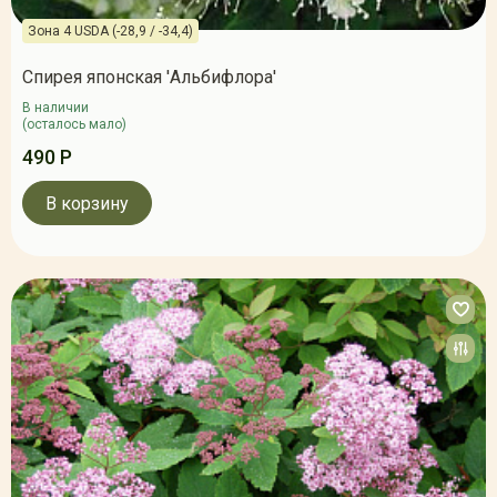
Зона 4 USDA (-28,9 / -34,4)
Спирея японская 'Альбифлора'
В наличии
(осталось мало)
490 Р
В корзину