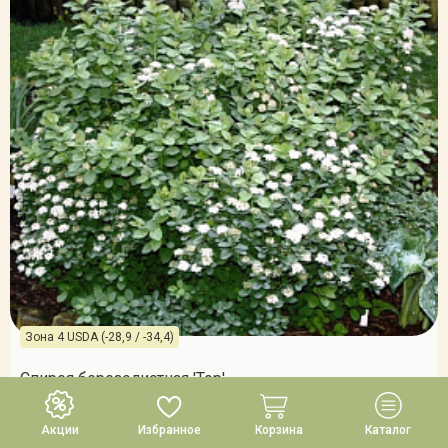
Зона 4 USDA (-28,9 / -34,4)
Спирея березолистная 'Тор'
В наличии
(осталось мало)
Акции
Избранное
Корзина
Каталог