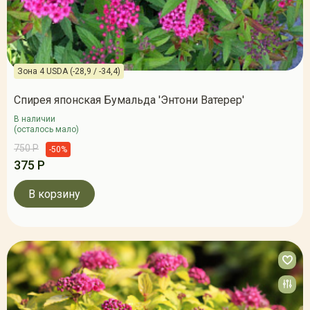
Зона 4 USDA (-28,9 / -34,4)
Спирея японская Бумальда 'Энтони Ватерер'
В наличии
(осталось мало)
750 Р
-50%
375 Р
В корзину