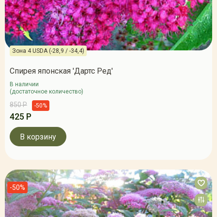
Зона 4 USDA (-28,9 / -34,4)
Спирея японская 'Дартс Ред'
В наличии
(достаточное количество)
850 Р
-50%
425 Р
В корзину
-50%