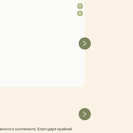
Можжевельник горизонталь
В наличии
(достаточное количество)
1 850 Р
анского континента. Благодаря крайней