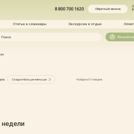
П
8 800 700 1620
Обратный звонок
Статьи и семинары
Экскурсии и отдых
Оплат
Искать
Личный ка
зайн
кая
и озеленение
ров:
Скидки больше-меньше
Найдено 0 товаров
 услуг
 недели