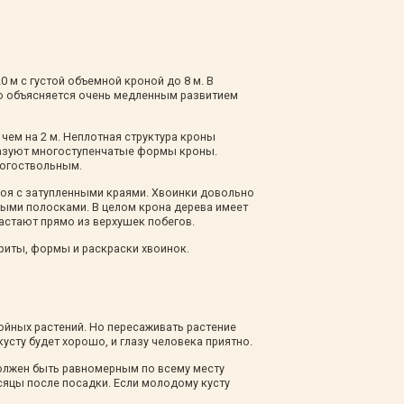
 м с густой объемной кроной до 8 м. В
то объясняется очень медленным развитием
ем на 2 м. Неплотная структура кроны
разуют многоступенчатые формы кроны.
ногоствольным.
воя с затупленными краями. Хвоинки довольно
елыми полосками. В целом крона дерева имеет
стают прямо из верхушек побегов.
риты, формы и раскраски хвоинок.
ойных растений. Но пересаживать растение
усту будет хорошо, и глазу человека приятно.
олжен быть равномерным по всему месту
есяцы после посадки. Если молодому кусту