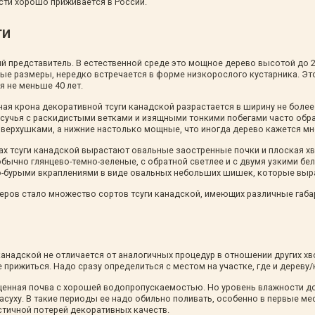
ти хорошо приживается в России.
ти
й представитель. В естественной среде это мощное дерево высотой до 20
ые размеры, нередко встречается в форме низкорослого кустарника. Э
я не меньше 40 лет.
 крона декоративной тсуги канадской разрастается в ширину не более ч
 сучья с раскидистыми ветками и изящными тонкими побегами часто об
 верхушками, а нижние настолько мощные, что иногда дерево кажется м
ах тсуги канадской вырастают овальные заостренные почки и плоская х
 обычно глянцево-темно-зеленые, с обратной светлее и с двумя узкими б
-бурыми вкраплениями в виде овальных небольших шишек, которые выра
еров стало множество сортов тсуги канадской, имеющих различные габа
анадской не отличается от аналогичных процедур в отношении других хв
 прижиться. Надо сразу определиться с местом на участке, где и дереву/к
щенная почва с хорошей водопропускаемостью. Но уровень влажности д
засуху. В такие периоды ее надо обильно поливать, особенно в первые м
астичной потерей декоративных качеств.