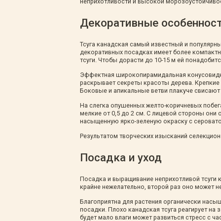
неприхотливости и высокой морозоустойчивос
Декоративные особеннос
Тсуга канадская самый известный и популярны
декоративных посадках имеет более компактн
тсуги. Чтобы дорасти до 10-15 м ей понадобитс
Эффектная широкопирамидальная конусовидная
раскрывает секреты красоты дерева. Крепкие
Боковые и апикальные ветви плакуче свисают
На слегка опушенных желто-коричневых побег
мелкие от 0,5 до 2 см. С лицевой стороны они
насыщенную ярко-зеленую окраску с серовато
Результатом творческих изысканий селекцион
Посадка и уход
Посадка и выращивание неприхотливой тсуги к
крайне нежелательно, второй раз оно может не
Благоприятна для растения органически насы
посадки. Плохо канадская тсуга реагирует на 
будет мало влаги может развиться стресс с ч