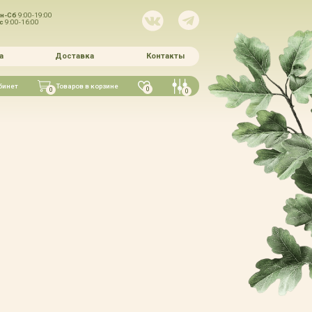
н-Сб
9:00-19:00
Вс
9:00-16:00
а
Доставка
Контакты
бинет
Товаров в корзине
0
0
0