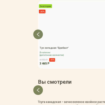
Зимние товары
Экостория
Крупномеры
-30%
Консультации специалистов
Полезная литература
Прайс-листы
Системы скидок, программы
лояльности
Доставка
Оплата
Туя западная 'Брабант'
Полезные советы
В наличии
(достаточное количество)
Возврат и замена
4 950 Р
-30%
3 465 Р
Вы смотрели
Тсуга канадская – вечнозеленое хвойное рас