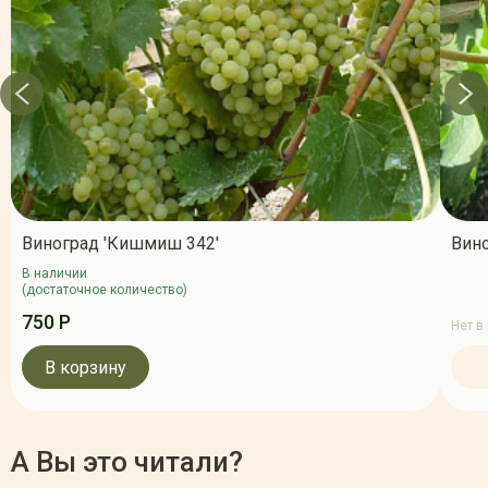
Виноград 'Кишмиш 342'
Вино
В наличии
(достаточное количество)
750 Р
Нет в
В корзину
А Вы это читали?