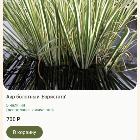
Аир болотный ’Вариегата’
В наличии
(достаточное количество)
700 Р
В корзину