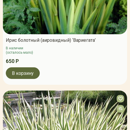
Ирис болотный (аировидный) ‘Вариегата’
В наличии
(осталось мало)
650 Р
В корзину