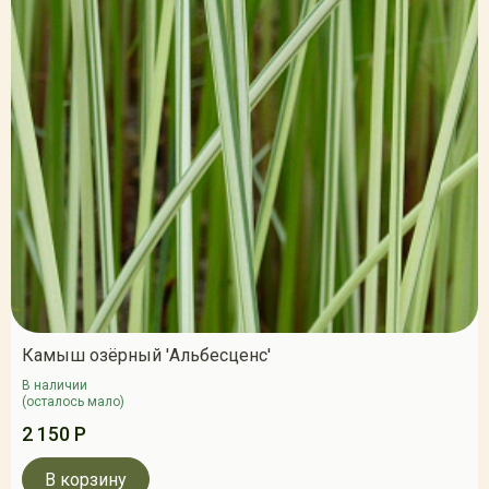
Камыш озёрный 'Альбесценс'
В наличии
(осталось мало)
2 150 Р
В корзину