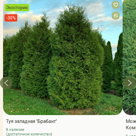
Экостория
-30%
Туя западная 'Брабант'
Мож
Ком
В наличии
(достаточное количество)