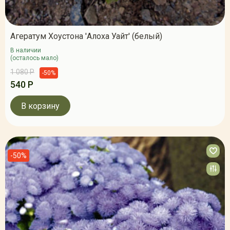
Агератум Хоустона 'Алоха Уайт' (белый)
В наличии
(осталось мало)
1 080 Р
-50%
540 Р
В корзину
-50%