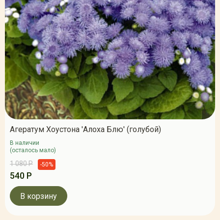
Агератум Хоустона 'Алоха Блю' (голубой)
В наличии
(осталось мало)
1 080 Р
-50%
540 Р
В корзину