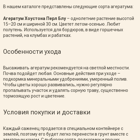
В нашем каталоге представлены следующие сорта агератума:
Агератум Хоустона Перл Блу
– однолетние растение высотой
15–20 см и шириной 30 см. Цветет летом-осенью. Любит
полутень. Используется для бордюров, в виде горшечных
растений, на клумбах и рабатках.
Особенности ухода
Высаживать агератум рекомендуется на светлой местности.
Почва подойдет любая. Основные действия при уходе –
подкормка минеральными удобрениями, умеренный полив.
Чтобы цветы хорошо развивались, нужно регулярно
пропалывать участок и удалять сорную траву, существенно
тормозящую рост и цветение.
Условия покупки и доставки
Каждый саженец продается в специальном контейнере с
землей, поэтому его будет легко перенести в грунт вместе с
земляным комом. С выбором сорта, подкормки и прочих