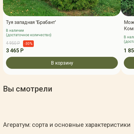
Туя западная 'Брабант'
Мож
Ком
В наличии
(достаточное количество)
В нал
(дост
4 950 Р
-30%
3 465 Р
1 85
В корзину
Вы смотрели
Агератум: сорта и основные характеристики