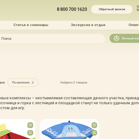
П
8 800 700 1620
Обратный звонок
Статьи и семинары
Экскурсии и отдых
Оплат
Искать
Личный ка
зайн
и озеленение
ров:
По наличию
Найдено 2 товаров
овые комплексы – неотъемлемая составляющая дачного участка, принад
есочница и горка с лестницей и площадкой станут не только удачным до
 услуг
стом для игр.