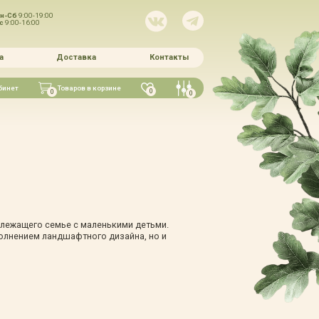
н-Сб
9:00-19:00
Вс
9:00-16:00
а
Доставка
Контакты
бинет
Товаров в корзине
0
0
0
лежащего семье с маленькими детьми.
полнением ландшафтного дизайна, но и