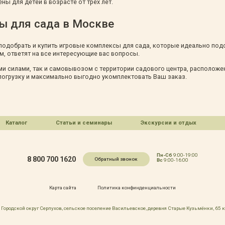
ы для детей в возрасте от трех лет.
ы для сада в Москве
одобрать и купить игровые комплексы для сада, которые идеально под
, ответят на все интересующие вас вопросы.
и силами, так и самовывозом с территории садового центра, расположе
погрузку и максимально выгодно укомплектовать Ваш заказ.
Каталог
Статьи и семинары
Экскурсии и отдых
Пн-Сб
9:00-19:00
8 800 700 1620
Обратный звонок
Вс
9:00-16:00
Карта сайта
Политика конфинденциальности
Городской округ Серпухов, сельское поселение Васильевское, деревня Старые Кузьмёнки, 65