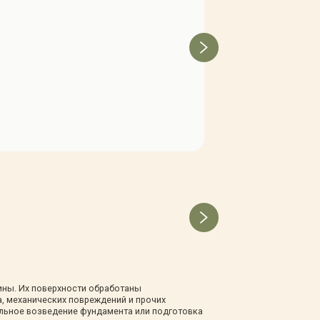
Можжевельник горизонталь
В наличии
(достаточное количество)
1 850 Р
ны. Их поверхности обработаны
, механических повреждений и прочих
льное возведение фундамента или подготовка