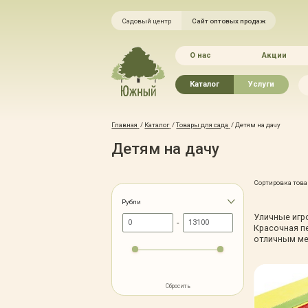
Садовый центр
Сайт оптовых продаж
О нас
Акции
Каталог
Услуги
Рассада овощей
Ландшафтный ди
Главная
/
Каталог
/
Товары для сада
/
Детям на дачу
Хвойные растения
Благоустройство 
Детям на дачу
Плодово-ягодные растения
Зелёный доктор
Лиственные растения
Зимние услуги
Цветы
Уход за садом
Сортировка това
Водные растения
Портфолио
Рубли
Уличные игр
Растения вертикального
Прайс-листы
-
озеленения
Красочная п
Правила оказания
отличным ме
Формованные растения
Доставка
Экостория
Оплата
Товары для сада
Гарантии
Сбросить
Грунты, удобрения, отсыпка
Автополив