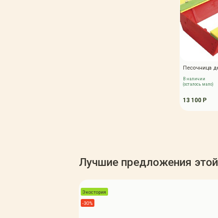
Зимние товары
Крупномеры
Консультации специалистов
Полезная литература
Прайс-листы
Системы скидок, программы
лояльности
Песочница д
В наличии
Доставка
(осталось мало)
Оплата
13 100 Р
Полезные советы
Возврат и замена
Лучшие предложения этой
Экостория
-30%