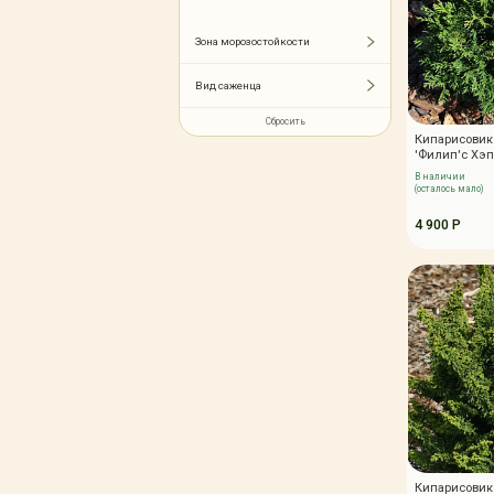
Зимние товары
Крупномеры
Зона морозостойкости
Консультации специалистов
Полезная литература
Вид саженца
Прайс-листы
Сбросить
Кипарисовик
Системы скидок, программы
лояльности
'Филип'с Хэ
В наличии
Доставка
(осталось мало)
Оплата
4 900 Р
Полезные советы
Возврат и замена
Кипарисовик