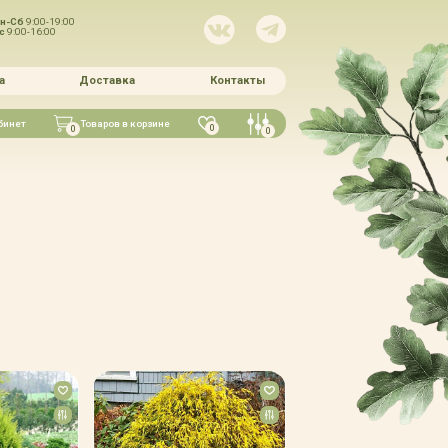
н-Сб
9:00-19:00
Вс
9:00-16:00
а
Доставка
Контакты
бинет
Товаров в корзине
0
0
0