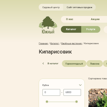
Садовый центр
Сайт оптовых продаж
О нас
Акции
Каталог
Услуги
Рассада овощей
Ландшафтный ди
Главная
/
Каталог
/
Хвойные растения
/
Кипарисовик
Хвойные растения
Благоустройство 
Кипарисовик
Плодово-ягодные растения
Зелёный доктор
Лиственные растения
Зимние услуги
Цветы
Уход за садом
В каталог
Горохоплодный
Лавсона
Водные растения
Портфолио
Растения вертикального
Прайс-листы
озеленения
Сортировка това
Правила оказания
Формованные растения
Рубли
Доставка
Экостория
-
Оплата
Товары для сада
Гарантии
Грунты, удобрения, отсыпка
Автополив