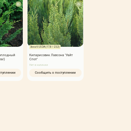
Зона 6 USDA (-17,8 / -23,3)
хоплодный
Кипарисовик Лавсона 'Уайт
ear)
Спот'
Нет в наличии
ступлении
Сообщить о поступлении