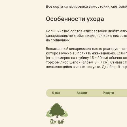
Все сорта кипарисовика зимостойки, светолю
Особенности ухода
Большинство сортов этих растений любят мягк
кипарисовик не любит низин, так как в них за
на солнечных.
Высаженный кипарисовик плохо реагирует на не
которое нужно выполнять еженедельно. Если 
(его примерно на глубину 15 – 20 см) обычно
торфом либо щепой (слоем 5 – 7 см). Самый 
появляющийся в июне - августе. Для борьбы п
О нас
Акции
Услуги