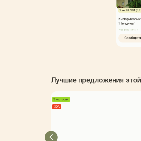
Зона 9 USDA (-1,2 /
Кипарисовик
'Пендула'
Нет в наличии
Сообщить
Лучшие предложения этой
Экостория
-30%