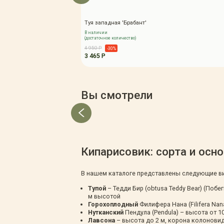
Туя западная 'Брабант'
В наличии
(достаточное количество)
4 950 Р
-30%
3 465 Р
Вы смотрели
Кипарисовик: сорта и осн
В нашем каталоге представлены следующие ви
Тупой
– Тедди Бир (obtusa Teddy Bear) (Побе
м высотой
Горохоплодный
Филифера Нана (Filifera Nan
Нутканский
Пендула (Pendula) – высота от 10
Лавсона
– высота до 2 м, корона колонови