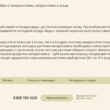
бивы и теневыносливы, неприхотливы в уходе.
ий климат и плодородную, достаточно влажную почву. При выборе места
держивается холодный воздух. Виды с зеленой окраской хвои лучше сажат
достаток влаги как в почве, так и в воздухе, поэтому нуждается не толь
погода жаркая, молодые растения кипарисовика необходимо слегка прит
 совмещают с прополкой, после того как растение обильно польют. Жела
страшный вредитель кипарисовика – лубоед или жук-короед, поедающий 
роводят двукратное опрыскивание растения карбофосом (90 г на 10 л вод
Каталог
Статьи и семинары
Экскурсии и отдых
Пн-Сб
9:00-19:00
8 800 700 1620
Обратный звонок
Вс
9:00-16:00