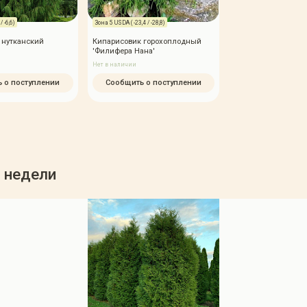
 -6,6)
Зона 5 USDA ( -23,4 / -28,8)
 нутканский
Кипарисовик горохоплодный
'Филифера Нана'
Нет в наличии
 о поступлении
Сообщить о поступлении
 недели