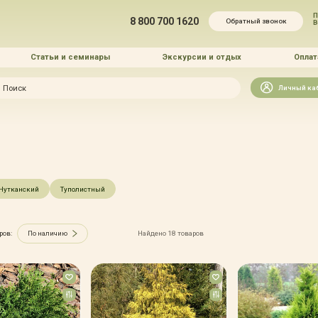
П
8 800 700 1620
Обратный звонок
Статьи и семинары
Экскурсии и отдых
Оплат
Искать
Личный ка
зайн
и озеленение
Нутканский
Туполистный
ров:
По наличию
Найдено 18 товаров
 услуг