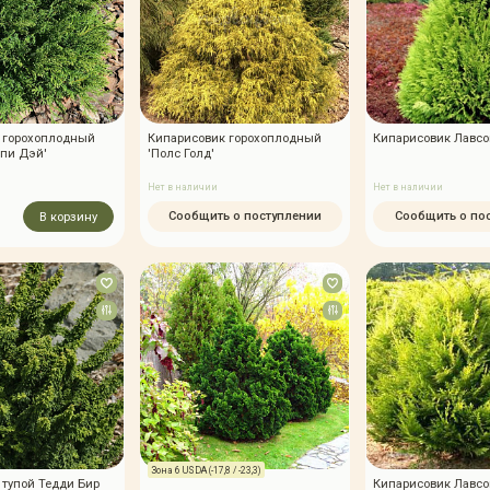
 горохоплодный
Кипарисовик горохоплодный
Кипарисовик Лавсон
ппи Дэй'
'Полс Голд'
Нет в наличии
Нет в наличии
Сообщить о поступлении
Сообщить о по
В корзину
Зона 6 USDA (-17,8 / -23,3)
 тупой Тедди Бир
Кипарисовик Лавсо