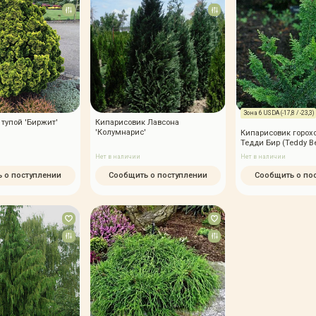
Зона 6 USDA (-17,8 / -23,3)
тупой 'Биржит'
Кипарисовик Лавсона
'Колумнарис'
Кипарисовик горо
Тедди Бир (Teddy B
Нет в наличии
Нет в наличии
 о поступлении
Сообщить о поступлении
Сообщить о по