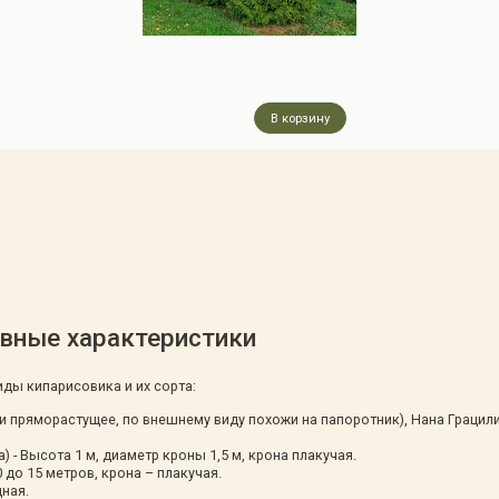
В корзину
овные характеристики
ды кипарисовика и их сорта:
ги пряморастущее, по внешнему виду похожи на папоротник), Нана Грацилис
a) - Высота 1 м, диаметр кроны 1,5 м, крона плакучая.
 до 15 метров, крона – плакучая.
дная.