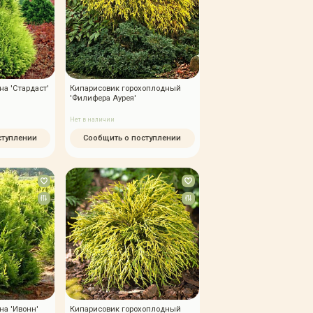
а 'Стардаст'
Кипарисовик горохоплодный
'Филифера Аурея'
Нет в наличии
ступлении
Сообщить о поступлении
на 'Ивонн'
Кипарисовик горохоплодный