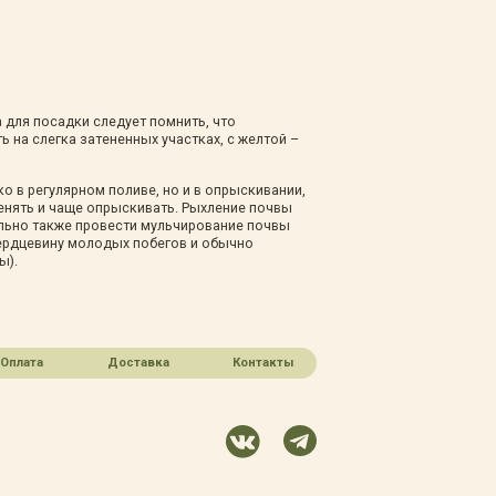
 для посадки следует помнить, что
ь на слегка затененных участках, с желтой –
ко в регулярном поливе, но и в опрыскивании,
енять и чаще опрыскивать. Рыхление почвы
тельно также провести мульчирование почвы
сердцевину молодых побегов и обычно
ы).
Оплата
Доставка
Контакты