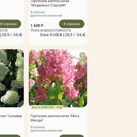
Гортензия метельчатая
'Меджикал Старлайт'
В наличии
(достаточное количество)
В корзину
В корзину
1 600 Р
ости
Зона морозостойкости
-28,9 / -34,4)
Зона 4 USDA (-28,9 / -34,4)
Зона 4 USDA (-28,9 / -34,4)
атая 'Сильвер
Гортензия метельчатая 'Мега
Минди'
В наличии
(достаточное количество)