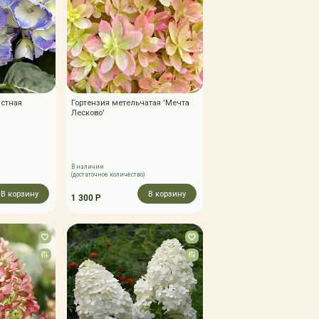
истная
Гортензия метельчатая 'Мечта
'
Лесково'
В наличии
(достаточное количество)
В корзину
В корзину
1 300 Р