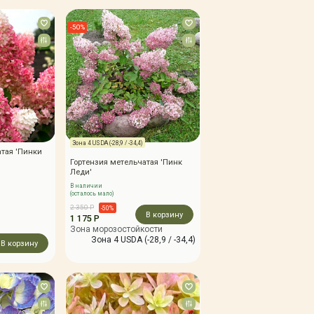
-50%
Зона 4 USDA (-28,9 / -34,4)
атая 'Пинки
Гортензия метельчатая 'Пинк
Леди'
В наличии
(осталось мало)
2 350 Р
-50%
В корзину
1 175 Р
Зона морозостойкости
Зона 4 USDA (-28,9 / -34,4)
В корзину