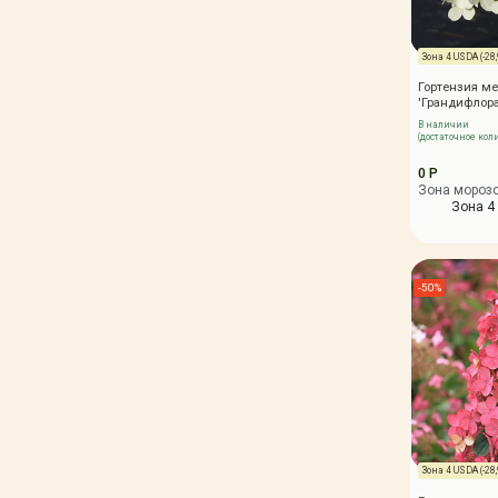
Зона 4 USDA (-28,9
Гортензия ме
'Грандифлора
В наличии
(достаточное кол
0 Р
Зона мороз
Зона 4 
-50%
Зона 4 USDA (-28,9