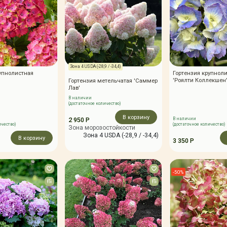
Зона 4 USDA (-28,9 / -34,4)
упнолистная
Гортензия крупнол
'Роялти Коллекшен
Гортензия метельчатая 'Саммер
Лав'
В наличии
(достаточное количество)
В корзину
2 950 Р
В наличии
ичество)
(достаточное количество)
Зона морозостойкости
Зона 4 USDA (-28,9 / -34,4)
В корзину
3 350 Р
-50%