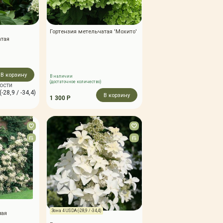
Гортензия метельчатая 'Мохито'
атая
В корзину
В наличии
(достаточное количество)
ости
-28,9 / -34,4)
В корзину
1 300 Р
Зона 4 USDA (-28,9 / -34,4)
вая