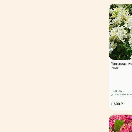
Гортензия ме
Роуз'
В наличии
(достаточное кол
1 600 Р