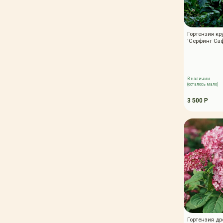
Гортензия кр
'Серфинг Са
В наличии
(осталось мало)
3 500 Р
Гортензия др