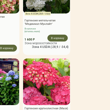
Зона 4 USDA (-28,9 / -34,4)
атая
Гортензия метельчатая
'Меджикал Мунлайт'
В наличии
(осталось мало)
В корзину
1 600 Р
Зона морозостойкости
Зона 4 USDA (-28,9 / -34,4)
В корзину
Гортензия крупнолистная (Мася)