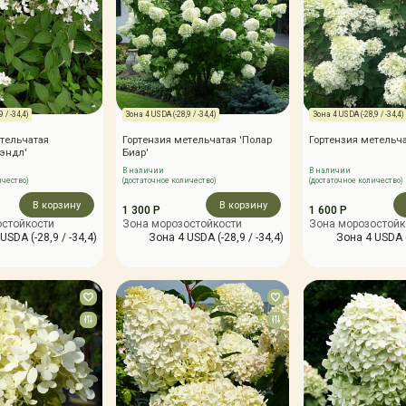
 / -34,4)
Зона 4 USDA (-28,9 / -34,4)
Зона 4 USDA (-28,9 / -34,4)
тельчатая
Гортензия метельчатая 'Полар
Гортензия метельча
эндл'
Биар'
В наличии
В наличии
ичество)
(достаточное количество)
(достаточное количество)
В корзину
В корзину
1 300 Р
1 600 Р
остойкости
Зона морозостойкости
Зона морозостойк
USDA (-28,9 / -34,4)
Зона 4 USDA (-28,9 / -34,4)
Зона 4 USDA (