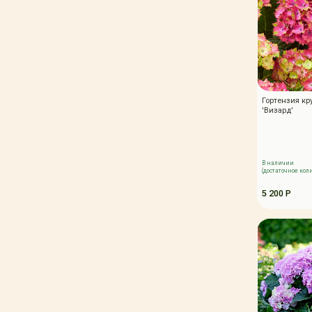
Гортензия кр
'Визард'
В наличии
(достаточное кол
5 200 Р