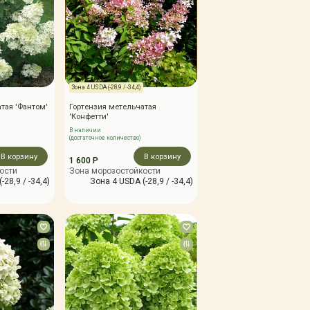
Зона 4 USDA (-28,9 / -34,4)
тая 'Фантом'
Гортензия метельчатая
'Конфетти'
В наличии
(достаточное количество)
В корзину
В корзину
1 600 Р
ости
Зона морозостойкости
-28,9 / -34,4)
Зона 4 USDA (-28,9 / -34,4)