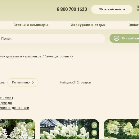
П
8 800 700 1620
Обратный звонок
Статьи и семинары
Экскурсии и отдых
Оплат
Искать
Личный ка
зайн
ных деревьев и кустарников
/
Саженцы гортензии
и озеленение
ров:
По наличию
Найдено 212 товаров
ть сорт
 ухода
 услуг
упки и доставки