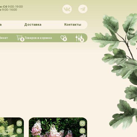
н-Сб
9:00-19:00
Вс
9:00-16:00
а
Доставка
Контакты
бинет
Товаров в корзине
0
0
0