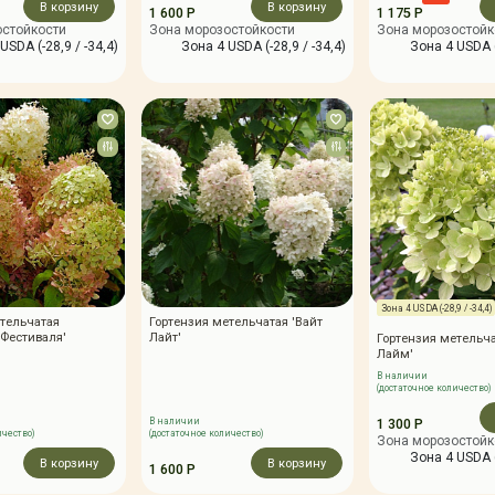
В корзину
В корзину
1 600 Р
1 175 Р
остойкости
Зона морозостойкости
Зона морозостойк
USDA (-28,9 / -34,4)
Зона 4 USDA (-28,9 / -34,4)
Зона 4 USDA (
Зона 4 USDA (-28,9 / -34,4)
тельчатая
Гортензия метельчатая 'Вайт
Фестиваля'
Лайт'
Гортензия метельча
Лайм'
В наличии
(достаточное количество)
В наличии
1 300 Р
ичество)
(достаточное количество)
Зона морозостойк
Зона 4 USDA (
В корзину
В корзину
1 600 Р