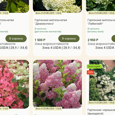
 / -34,4)
Зона 4 USDA (-28,9 / -34,4)
Зона 4 USDA (-28,9 / -34,4)
тельчатая
Гортензия метельчатая
Гортензия метельч
'
'Диамантино'
'Лаймлайт'
В наличии
В наличии
ичество)
(достаточное количество)
(осталось мало)
В корзину
В корзину
1 500 Р
2 950 Р
остойкости
Зона морозостойкости
Зона морозостойк
USDA (-28,9 / -34,4)
Зона 4 USDA (-28,9 / -34,4)
Зона 4 USDA (
Экостория
-50%
Зона 4 USDA (-28,9 / -34,4)
 / -34,4)
Зона 4 USDA (-28,9 / -34,4)
Гортензия черешко
(вьющаяся)