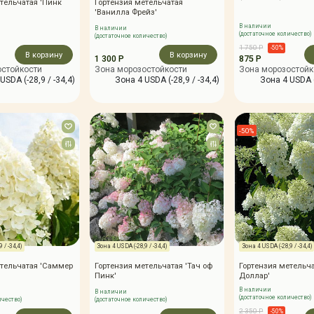
тельчатая 'Пинк
Гортензия метельчатая
'Ванилла Фрейз'
В наличии
В наличии
(достаточное количество)
(достаточное количество)
1 750 Р
-50%
В корзину
В корзину
1 300 Р
875 Р
остойкости
Зона морозостойкости
Зона морозостойк
USDA (-28,9 / -34,4)
Зона 4 USDA (-28,9 / -34,4)
Зона 4 USDA (
-50%
 / -34,4)
Зона 4 USDA (-28,9 / -34,4)
Зона 4 USDA (-28,9 / -34,4)
етельчатая 'Саммер
Гортензия метельчатая 'Тач оф
Гортензия метельч
Пинк'
Доллар'
В наличии
В наличии
(достаточное количество)
ичество)
(достаточное количество)
2 350 Р
-50%