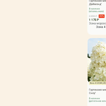
Гортензия ме
Даймонд'
В наличии
(осталось мало)
2 350 Р
-50%
1 175 Р
Зона мороз
Зона 4 
Зона 4 USDA (-28,9
Гортензия м
Сноу'
В наличии
(достаточное кол