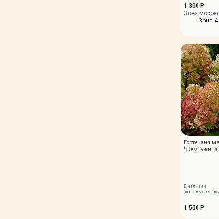
1 300 Р
Зона мороз
Зона 4 
Гортензия ме
'Жемчужина 
В наличии
(достаточное кол
1 500 Р