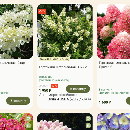
-50%
Зона 4 USDA (-28,9 / -34,4)
тельчатая 'Стар
Гортензия метельч
Промис'
Гортензия метельчатая 'Юник'
В наличии
(достаточное количество)
3 900 Р
-50%
В корзину
1 950 Р
В наличии
ичество)
(достаточное количество)
Зона морозостойкости
Зона 4 USDA (-28,9 / -34,4)
В корзину
1 600 Р