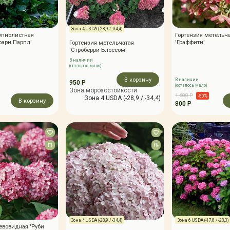
Зона 4 USDA (-28,9 / -34,4)
упнолистная
Гортензия метельч
фари Парпл'
'Граффити'
Гортензия метельчатая
'Строберри Блоссом'
В наличии
(осталось мало)
В корзину
В наличии
950 Р
(осталось мало)
Зона морозостойкости
1 600 Р
-50%
Зона 4 USDA (-28,9 / -34,4)
В корзину
800 Р
Зона 4 USDA (-28,9 / -34,4)
Зона 6 USDA (-17,8 / -23,3)
евовидная 'Руби