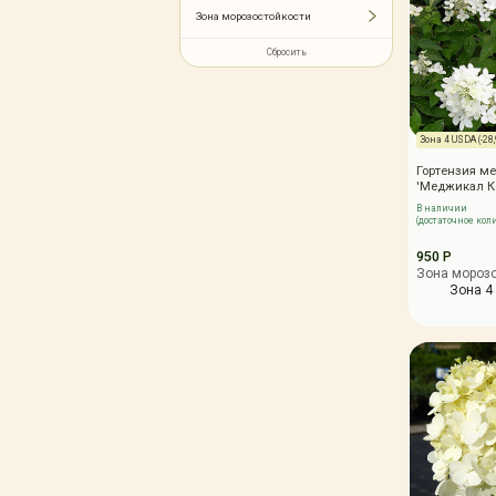
Зимние товары
Зона морозостойкости
Крупномеры
Сбросить
Консультации специалистов
Полезная литература
Прайс-листы
Зона 4 USDA (-28,9
Системы скидок, программы
лояльности
Гортензия ме
Доставка
'Меджикал К
Оплата
В наличии
(достаточное кол
Полезные советы
950 Р
Возврат и замена
Зона мороз
Зона 4 