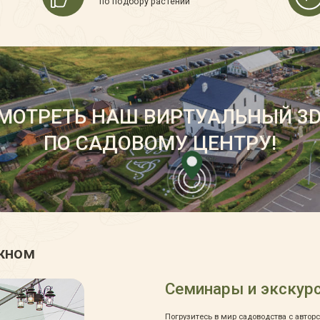
по подбору растений
МОТРЕТЬ НАШ ВИРТУАЛЬНЫЙ 3D
ПО САДОВОМУ ЦЕНТРУ!
жном
Семинары и экскур
Погрузитесь в мир садоводства с авто