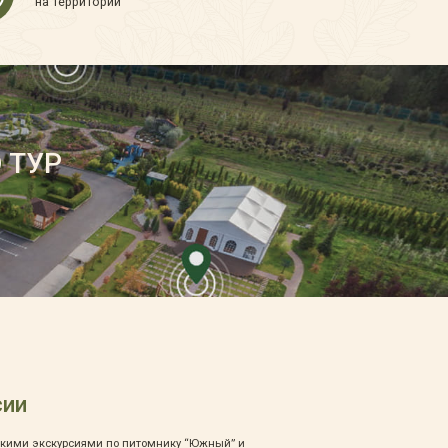
на территории
 ТУР
сии
рскими экскурсиями по питомнику “Южный” и