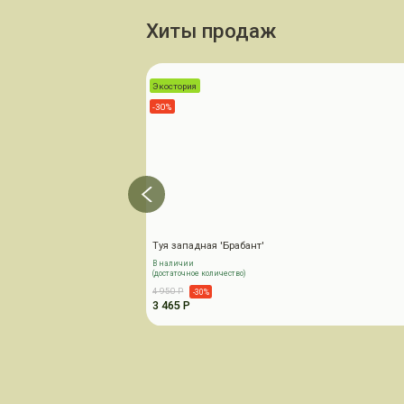
Хиты продаж
Экостория
-30%
Туя западная 'Брабант'
В наличии
(достаточное количество)
4 950 Р
-30%
3 465 Р