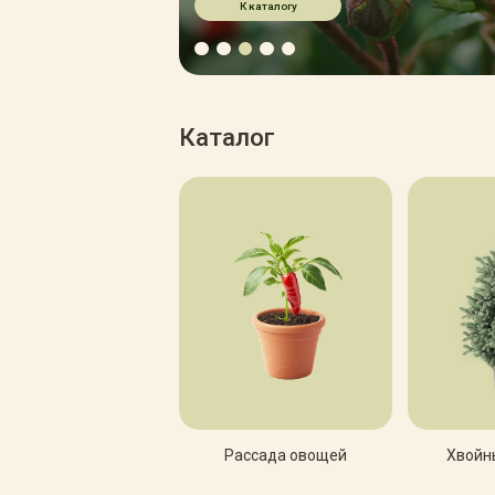
Зимние товары
К каталогу
Крупномеры
Консультации специалистов
Полезная литература
Прайс-листы
Каталог
Системы скидок, программы
лояльности
Доставка
Оплата
Полезные советы
Возврат и замена
Рассада овощей
Хвойн