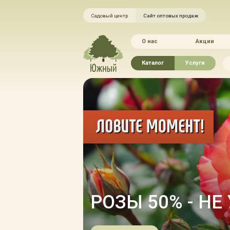
Садовый центр
Сайт оптовых продаж
О нас
Акции
Каталог
Услуги
Рассада овощей
Ландшафтный ди
Хвойные растения
Благоустройство 
Плодово-ягодные растения
Зелёный доктор
Лиственные растения
Зимние услуги
Цветы
Уход за садом
Водные растения
Портфолио
Растения вертикального
Прайс-листы
озеленения
НЫХ
Правила оказания
Формованные растения
Доставка
Экостория
РОЗЫ 50% - НЕ
Оплата
Товары для сада
Гарантии
Грунты, удобрения, отсыпка
Автополив