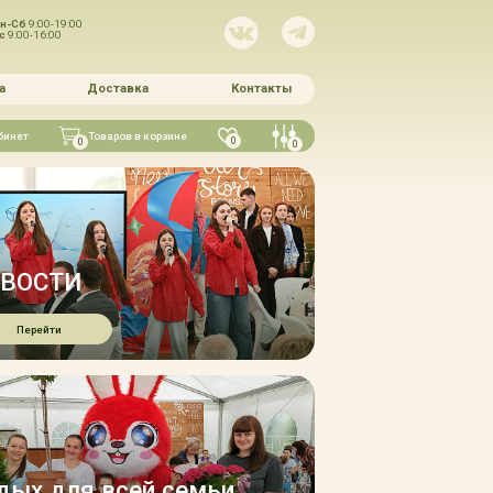
н-Сб
9:00-19:00
Вс
9:00-16:00
а
Доставка
Контакты
бинет
Товаров в корзине
0
0
0
ВОСТИ
Перейти
ОЭТИЧЕСКИЙ АВГУСТ В 
дых для всей семьи