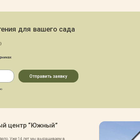
ения для вашего сада
)
арниках
аю
вый центр “Южный”
 дело. Уже 14 лет мы выращиваем в