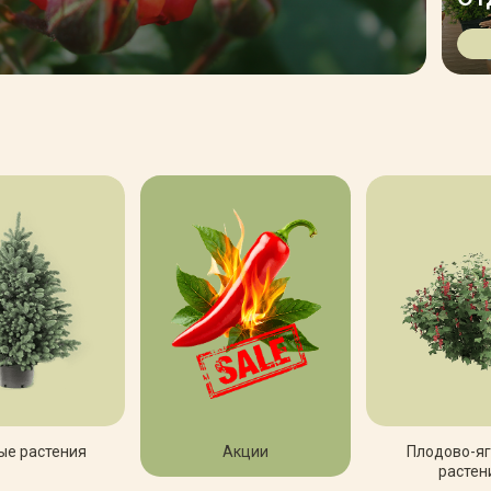
П
ые растения
Акции
Плодово-я
растен