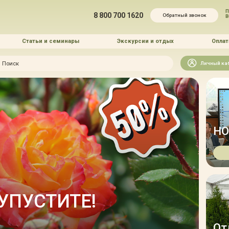
П
8 800 700 1620
Обратный звонок
Статьи и семинары
Экскурсии и отдых
Оплат
Искать
Личный ка
зайн
и озеленение
НО
 услуг
 УПУСТИТЕ!
П
От