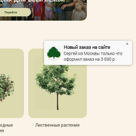
ОДРОБНЕЕ
Перейти
×
Новый заказ на сайте
Сергей из Москвы только что 
оформил заказ на 
3 590
 р.
годные
Лиственные растения
ия