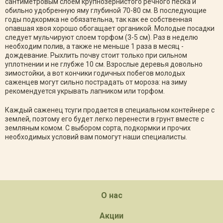
сантиметровым слоем крупнозернистого речного песка и
обильно удобренную яму глубиной 70-80 см. В последующие
годы подкормка не обязательна, так как ее собственная
опавшая хвоя хорошо обогащает органикой. Молодые посадки
следует мульчируют слоем торфом (3-5 см). Раз в неделю
необходим полив, а также не меньше 1 раза в месяц -
дождевание. Рыхлить почву стоит только при сильном
уплотнении и не глубже 10 см. Взрослые деревья довольно
зимостойки, а вот кончики годичных побегов молодых
саженцев могут сильно пострадать от мороза: на зиму
рекомендуется укрывать лапником или торфом.
Каждый саженец тсуги продается в специальном контейнере с
землей, поэтому его будет легко перенести в грунт вместе с
земляным комом. С выбором сорта, подкормки и прочих
необходимых условий вам помогут наши специалисты.
О нас
Акции