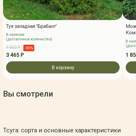
Туя западная 'Брабант'
Мож
Ком
В наличии
(достаточное количество)
В нал
(дост
4 950 Р
-30%
3 465 Р
1 85
В корзину
Вы смотрели
Тсуга: сорта и основные характеристики