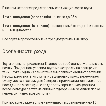
В нашем каталоге представлены следующие сорта тсуги:
Тсуга канадская (canadensis)
- высота до 25 м.
Тсуга канадская Нана (nana)
- низкорослый сорт, до 1 м высоты
и 1,5 м в диаметре.
Все сорта морозостойки и не требуют укрытия на зиму.
Особенности ухода
Тсуга очень неприхотлива. Главное ее требование — влажность
почвы. При данном условии тсуга может расти на солнце и в
тени. Тсуга - одна из самых теневыносливых хвойных растений.
Необходимо знать, что культура довольно плохо переживает
смену места, поэтому для быстрого приживания, оптимальное
посадочное место лучше подобрать заранее. Комфортней
всего культура растет на обильно удобренных землях и плохо
переносит известковую почву.
При посадке саженец тсуги помещают в дренированную 15-