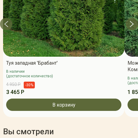
Туя западная 'Брабант'
Мож
Ком
В наличии
(достаточное количество)
В нал
(дост
4 950 Р
-30%
3 465 Р
1 85
В корзину
Вы смотрели