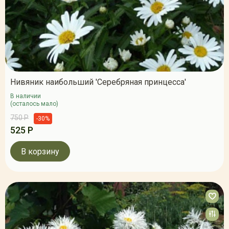
Нивяник наибольший 'Серебряная принцесса'
В наличии
(осталось мало)
750 Р
-30%
525 Р
В корзину