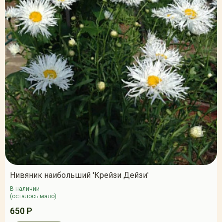
Нивяник наибольший 'Крейзи Дейзи'
В наличии
(осталось мало)
650 Р