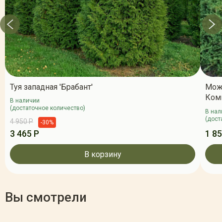
Туя западная 'Брабант'
Мож
Ком
В наличии
(достаточное количество)
В нал
(дост
4 950 Р
-30%
3 465 Р
1 85
В корзину
Вы смотрели