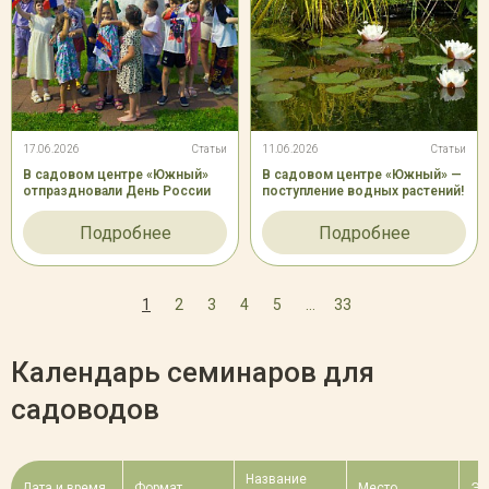
17.06.2026
Статьи
11.06.2026
Статьи
В садовом центре «Южный»
В садовом центре «Южный» —
отпраздновали День России
поступление водных растений!
Подробнее
Подробнее
1
2
3
4
5
...
33
Календарь семинаров для
садоводов
Название
Дата и время
Формат
Место
Эк