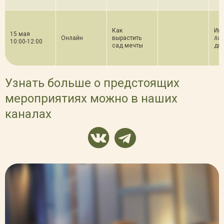
Как
Ива
15 мая
Онлайн
вырастить
ла
10:00-12:00
сад мечты
ди
Узнать больше о предстоящих
мероприятиях можно в наших
каналах