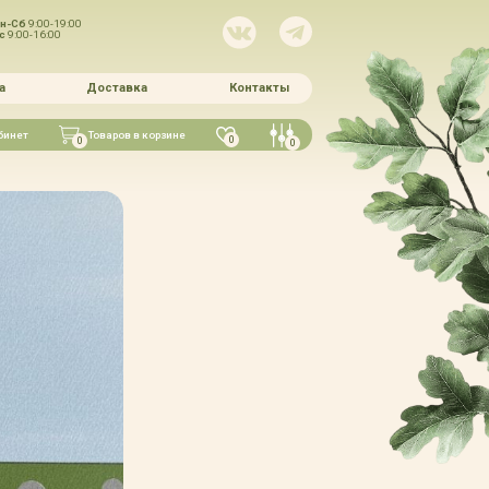
н-Сб
9:00-19:00
Вс
9:00-16:00
а
Доставка
Контакты
бинет
Товаров в корзине
0
0
0