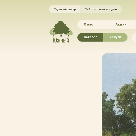
Садовый центр
Сайт оптовых продаж
О нас
Акции
Каталог
Услуги
Рассада овощей
Ландшафтный ди
Хвойные растения
Благоустройство 
Плодово-ягодные растения
Зелёный доктор
Лиственные растения
Зимние услуги
Цветы
Уход за садом
Водные растения
Портфолио
Растения вертикального
Прайс-листы
озеленения
Правила оказания
Формованные растения
Доставка
Экостория
Оплата
Товары для сада
Гарантии
Грунты, удобрения, отсыпка
Автополив