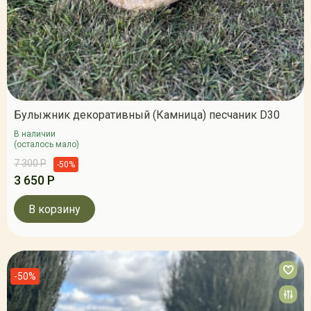
Булыжник декоративный (Камница) песчаник D30
В наличии
(осталось мало)
7 300 Р
-50%
3 650 Р
В корзину
-50%