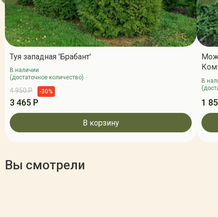
Туя западная 'Брабант'
Мож
Ком
В наличии
(достаточное количество)
В нал
(дост
4 950 Р
-30%
3 465 Р
1 85
В корзину
Вы смотрели