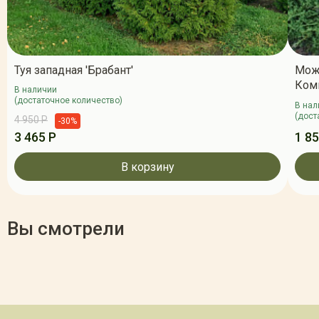
Туя западная 'Брабант'
Мож
Ком
В наличии
(достаточное количество)
В нал
(дост
4 950 Р
-30%
3 465 Р
1 85
В корзину
Вы смотрели