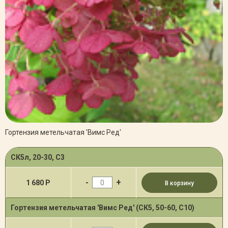
Гортензия метельчатая 'Вимс Ред'
СК5л, 20-30, С3
-
+
1 680 Р
В корзину
Гортензия метельчатая 'Вимс Ред' (СК5, 50-60, С10)