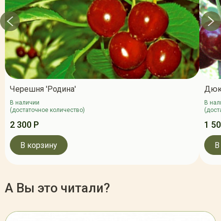
Черешня 'Родина'
Дюк 
В наличии
В нал
(достаточное количество)
(дост
2 300 Р
1 50
В корзину
В
А Вы это читали?