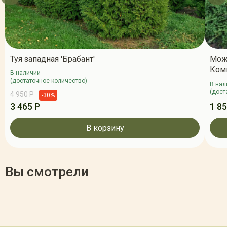
Туя западная 'Брабант'
Мож
Ком
В наличии
(достаточное количество)
В нал
(дост
4 950 Р
-30%
3 465 Р
1 85
В корзину
Вы смотрели