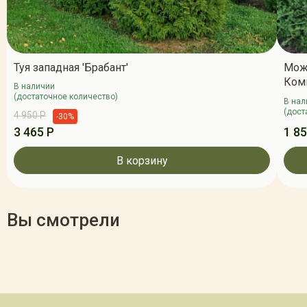
Туя западная 'Брабант'
Мож
Ком
В наличии
(достаточное количество)
В нал
(дост
4 950 Р
-30%
3 465 Р
1 85
В корзину
Вы смотрели