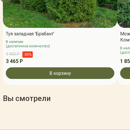
Туя западная 'Брабант'
Мож
Ком
В наличии
(достаточное количество)
В нал
(дост
4 950 Р
-30%
3 465 Р
1 85
В корзину
Вы смотрели