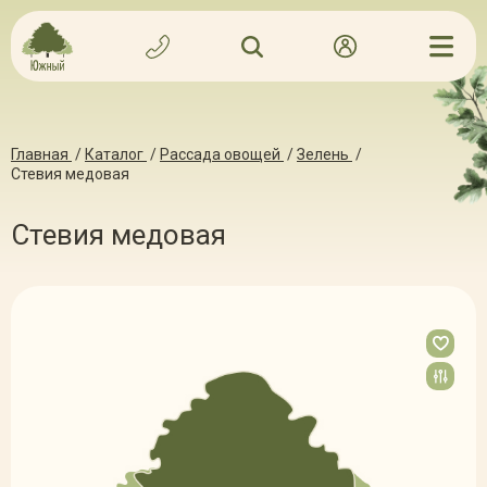
Главная
/
Каталог
/
Рассада овощей
/
Зелень
/
Стевия медовая
Стевия медовая