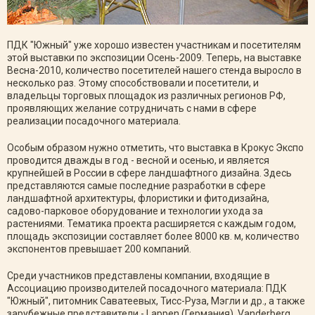
ПДК "Южный" уже хорошо известен участникам и посетителям
этой выставки по экспозиции Осень-2009. Теперь, на выставке
Весна-2010, количество посетителей нашего стенда выросло в
несколько раз. Этому способствовали и посетители, и
владельцы торговых площадок из различных регионов РФ,
проявляющих желание сотрудничать с нами в сфере
реализации посадочного материала.
Особым образом нужно отметить, что выставка в Крокус Экспо
проводится дважды в год - весной и осенью, и является
крупнейшей в России в сфере ландшафтного дизайна. Здесь
представляются самые последние разработки в сфере
ландшафтной архитектуры, флористики и фитодизайна,
садово-парковое оборудование и технологии ухода за
растениями. Тематика проекта расширяется с каждым годом,
площадь экспозиции составляет более 8000 кв. м, количество
экспонентов превышает 200 компаний.
Среди участников представлены компании, входящие в
Ассоциацию производителей посадочного материала: ПДК
"Южный", питомник Саватеевых, Тисс-Руза, Мэгли и др., а также
зарубежные представители - Lappen (Германия), Vanderberg