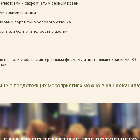
лепестками и бахромчатым резным краем.
ыми яркими цветами.
тковый сорт нежно розового оттенка.
асные, и белые, и полосатые цветки.
яются новые сорта с интересными формами и цветовыми окрасками. В С
пок!
ьше о предстоящих мероприятиях можно в наших канала