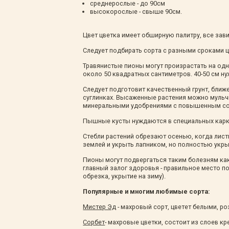
среднерослые - до 90см
высокорослые - свыше 90см.
Цвет цветка имеет обширную палитру, все зави
Следует подбирать сорта с разными сроками ц
Травянистые пионы могут произрастать на одно
около 50 квадратных сантиметров. 40-50 см н
Следует подготовит качественный грунт, бли
суглинках. Высаженные растения можно мульч
минеральными удобрениями с повышенным со
Пышные кусты нуждаются в специальных карк
Стебли растений обрезают осенью, когда лис
землей и укрыть лапником, но полностью укры
Пионы могут подвергаться таким болезням как
главный залог здоровья - правильное место п
обрезка, укрытие на зиму).
Популярные и многим любимые сорта:
Мистер Эд
- махровый сорт, цветет белыми, ро
Сорбет
- махровые цветки, состоит из слоев к