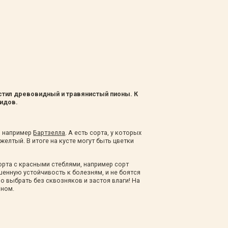
стил древовидный и травянистый пионы. К
идов.
, например
Бартзелла
. А есть сорта, у которых
желтый. В итоге на кусте могут быть цветки
орта с красными стеблями, например сорт
енную устойчивость к болезням, и не боятся
 выбрать без сквозняков и застоя влаги! На
оном.