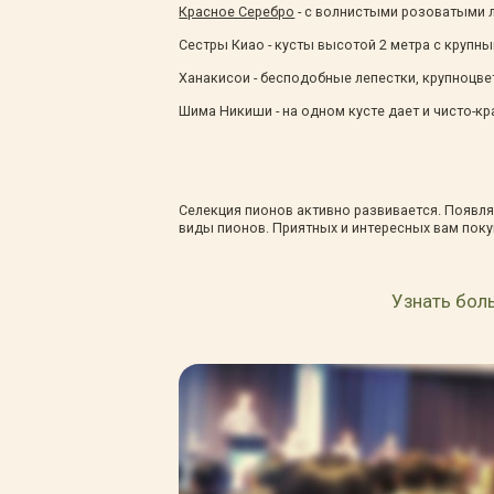
Красное Серебро
- с волнистыми розоватыми 
Сестры Киао - кусты высотой 2 метра с крупн
Ханакисои - бесподобные лепестки, крупноцве
Шима Никиши - на одном кусте дает и чисто-кр
Селекция пионов активно развивается. Появл
виды пионов. Приятных и интересных вам поку
Узнать бол