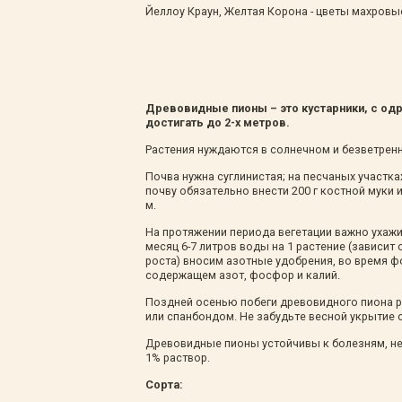
Йеллоу Краун, Желтая Корона - цветы махровы
Древовидные пионы – это кустарники, с од
достигать до 2-х метров.
Растения нуждаются в солнечном и безветрен
Почва нужна суглинистая; на песчаных участка
почву обязательно внести 200 г костной муки
м.
На протяжении периода вегетации важно ухажив
месяц 6-7 литров воды на 1 растение (зависит
роста) вносим азотные удобрения, во время ф
содержащем азот, фосфор и калий.
Поздней осенью побеги древовидного пиона р
или спанбондом. Не забудьте весной укрытие 
Древовидные пионы устойчивы к болезням, не
1% раствор.
Сорта: