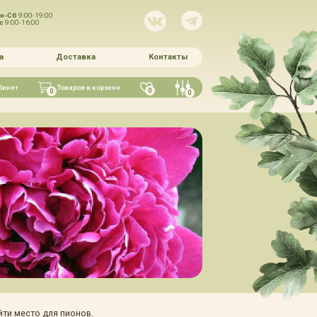
н-Сб
9:00-19:00
Вс
9:00-16:00
а
Доставка
Контакты
бинет
Товаров в корзине
0
0
0
ти место для пионов.