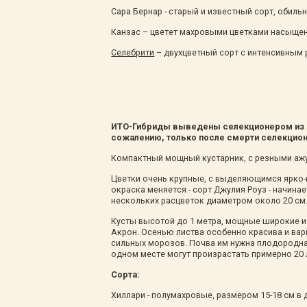
Сара Бернар - старый и известный сорт, обил
Канзас – цветет махровыми цветками насыщен
Селебрити
– двухцветный сорт с интенсивным 
ИТО-Гибриды выведены селекционером из Яп
сожалению, только после смерти селекцион
Компактный мощный кустарник, с резными аж
Цветки очень крупные, с выделяющимся ярко-к
окраска меняется - сорт Джулия Роуз - начина
нескольких расцветок диаметром около 20 см.
Кусты высотой до 1 метра, мощные широкие и 
Акрон. Осенью листва особенно красива и вар
сильных морозов. Почва им нужна плодородная
одном месте могут произрастать примерно 20 л
Сорта:
Хиллари - полумахровые, размером 15-18 см в