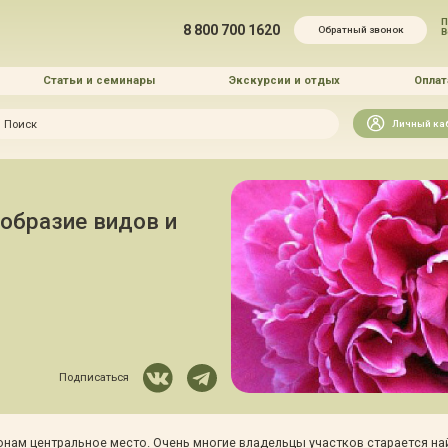
П
8 800 700 1620
Обратный звонок
Статьи и семинары
Экскурсии и отдых
Оплат
Искать
Личный ка
зайн
и озеленение
ообразие видов и
 услуг
Подписаться
ам центральное место. Очень многие владельцы участков старается най