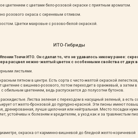
ьное цветением с цветами бело-розовой окраски с приятным ароматом.
но розового окраса с сиреневым отливом.
ростом. Цветки махровые с розово-белой окраской.
ИТО-Гибриды
онии Тоичи ИТО. Он сделал то, что не удавалось никому ранее: скре
ера расцвел нежно-желтый цветок с особенными свойства от двух в
урными листьями.
расным пятном в центре. Есть сорта с чисто-желтой окраской лепестков
ет цветение с вишнево-розового, потом переходит в оранжевый, а затем в 
 с обильным цветением, ведь распускается до полусотни бутонов.
раскидистые. Листва зеленая с переходом в насущный зеленый, а есть с
ьирует от желто-бронзовой до пурпурно-красной. Эти пионы имеют повыш
, дренированная, лучше щелочная или нейтральная. Место посадки нужно
ет, устойчивы к болезням и вредителям, а уход как и за травянистым пи
 диаметре, окраска от карминно-вишневой до бледной желто-коричневой