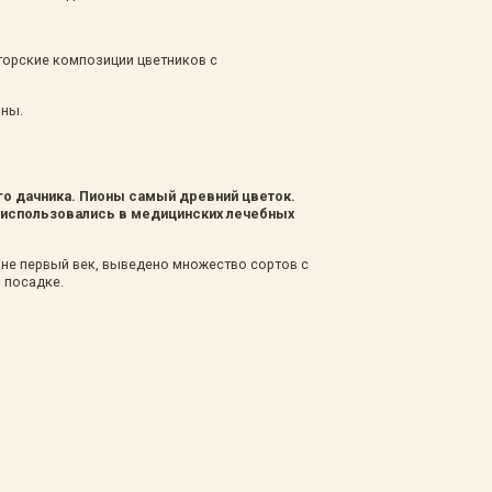
торские композиции цветников с
оны.
го дачника. Пионы самый древний цветок.
о использовались в медицинских лечебных
 не первый век, выведено множество сортов с
 посадке.