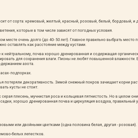
сит от сорта: кремовый, желтый, красный, розовый, белый, бордовый, и 
ветения, которые в том числе зависят от погодных условия.
м месте очень долго (до 40- 50 лет). Главное правильно выбрать место п
ужно оставлять как расстояние между кустами.
же к нейтральному, почва хорошо дренированная и содержащая органиче
ировать для сохранения влаги. Пионы не любят повышенной влажности
держанием азота.
асах- подпорках.
тья потеряли декоративность. Зимой снежный покров зачищает корни ра
вать кусты не стоит.
 серая плесень, мучнистая роса и кольцевая пятнистость. Но в целом он
осадки, хорошо дренированная почва и циркуляция воздуха, правильный у
зовыми или двойными цветками (одна половина белая, другая - розовая).
ремово-белых лепестков.