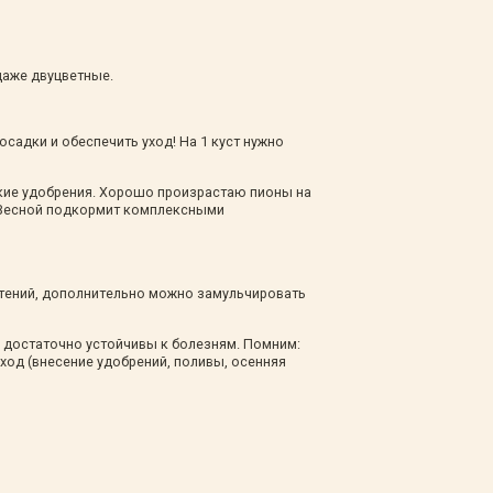
даже двуцветные.
осадки и обеспечить уход! На 1 куст нужно
ские удобрения. Хорошо произрастаю пионы на
. Весной подкормит комплексными
стений, дополнительно можно замульчировать
и достаточно устойчивы к болезням. Помним:
ход (внесение удобрений, поливы, осенняя