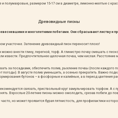
е и полумахровые, размером 15-17 см в диаметре, лимонно-желтые с крас
Древовидные пионы
ревесневшими и многолетними побегами. Они сбрасывают листву и п
ном участочке. Затенение древовидный пион переносит плохо!
х можно внести глину, перегной, торф. А глинистую почву смешать с пес
 или извести. Предпочтительнее щелочная почва, чем кислая. Расстояни
ать за посадками, обеспечить полив, рыхление почвы (после каждого пол
 от погоды). В августе полив уменьшить, а осенью прекратить. Важно под
ормирования бутонов – в фосфорные и калийные, а в период цветения р
екомендуется связать, приствольный круг замульчировать торфом. А с
снять. Взрослые 20-летние пионы можно омолодить, срезав побеги до по
 часто, но может проявится бурая пятнистость, для профилактики кото