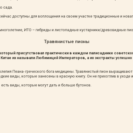
о сада.
ейчас доступны для воплощения на своем участке традиционные и нова
 многолетние, ИТО – гибриды и листопадные кустарники/древовидные пи
Травянистые пионы
который присутствовал практически в каждом палисаднике советско
 В Китае их называли Любимицей Императоров, а их экстракты успешн
склепия Пеана- греческого бога медицины. Травянистый пион выращивают
дкие виды, которые занесены в красную книгу. Он не прихотлив в уходе и
 есть виды, которые могут дать и больше бутонов.