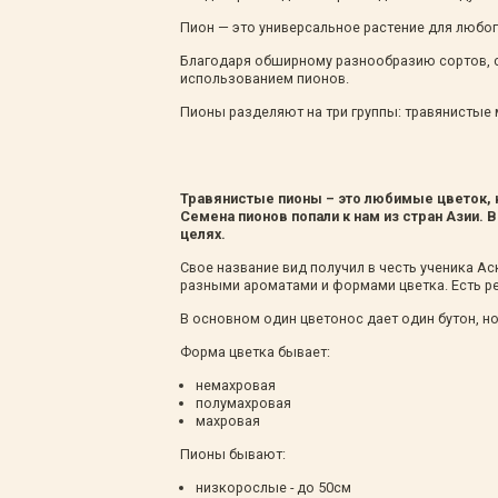
Зимние товары
Пион — это универсальное растение для любог
Крупномеры
Консультации специалистов
Благодаря обширному разнообразию сортов, с
использованием пионов.
Полезная литература
Пионы разделяют на три группы: травянистые
Прайс-листы
Системы скидок, программы
лояльности
Доставка
Травянистые пионы – это любимые цветок, 
Оплата
Семена пионов попали к нам из стран Азии.
целях.
Полезные советы
Возврат и замена
Свое название вид получил в честь ученика А
разными ароматами и формами цветка. Есть ре
В основном один цветонос дает один бутон, но
Форма цветка бывает:
немахровая
полумахровая
махровая
Пионы бывают:
низкорослые - до 50см