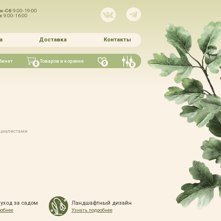
н-Сб
9:00-19:00
Вс
9:00-16:00
а
Доставка
Контакты
бинет
Товаров в корзине
0
0
0
ециалистами
 уход за садом
Ландшафтный дизайн
робнее
Узнать подробнее