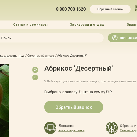
П
8 800 700 1620
Обратный звонок
Статьи и семинары
Экскурсии и отдых
Оплат
Искать
Личный ка
зайн
ов, рассада ягод
/
Саженцы абрикоса
/
Абрикос 'Десертный'
и озеленение
Абрикос 'Десертный'
% Действуют дополнительные скидки, при посадке нашими сп
0
0
Выбрано к заказу:
шт на сумму
Р
 услуг
Обратный звонок
Доставка
Обрезка и
Узнать о доставке
Узнать под