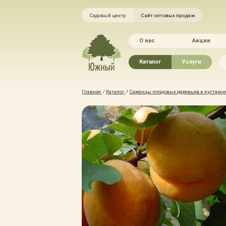
Садовый центр
Сайт оптовых продаж
О нас
Акции
Каталог
Услуги
Рассада овощей
Ландшафтный ди
Главная
/
Каталог
/
Саженцы плодовых деревьев и кустарник
Хвойные растения
Благоустройство 
Плодово-ягодные растения
Зелёный доктор
Лиственные растения
Зимние услуги
Цветы
Уход за садом
Водные растения
Портфолио
Растения вертикального
Прайс-листы
озеленения
Правила оказания
Формованные растения
Доставка
Экостория
Оплата
Товары для сада
Гарантии
Грунты, удобрения, отсыпка
Автополив