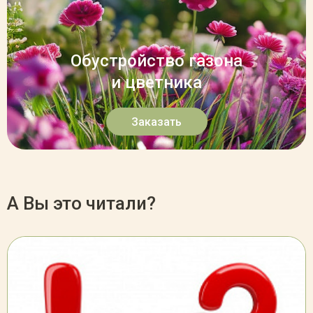
Обустройство газона
и цветника
Заказать
А Вы это читали?