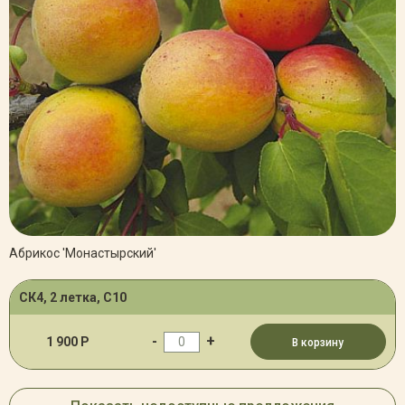
Абрикос 'Монастырский'
СК4, 2 летка, С10
-
+
1 900 Р
В корзину