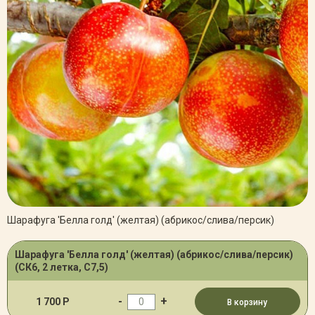
Шарафуга 'Белла голд' (желтая) (абрикос/слива/персик)
Шарафуга 'Белла голд' (желтая) (абрикос/слива/персик)
(СК6, 2 летка, С7,5)
-
+
1 700 Р
В корзину