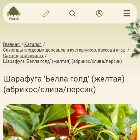
Главная
/
Каталог
/
Саженцы плодовых деревьев и кустарников, рассада ягод
/
Саженцы абрикоса
/
Шарафуга 'Белла голд' (желтая) (абрикос/слива/персик)
Шарафуга 'Белла голд' (желтая)
(абрикос/слива/персик)