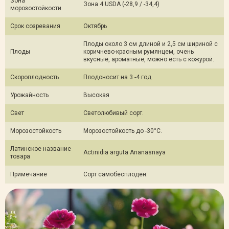
Зона
Зона 4 USDA (-28,9 / -34,4)
морозостойкости
Срок созревания
Октябрь
Плоды около 3 см длиной и 2,5 см шириной с
Плоды
коричнево-красным румянцем, очень
вкусные, ароматные, можно есть с кожурой.
Скороплодность
Плодоносит на 3 -4 год.
Урожайность
Высокая
Свет
Светолюбивый сорт.
Морозостойкость
Морозостойкость до -30°С.
Латинское название
Actinidia arguta Ananasnaya
товара
Примечание
Сорт самобесплоден.