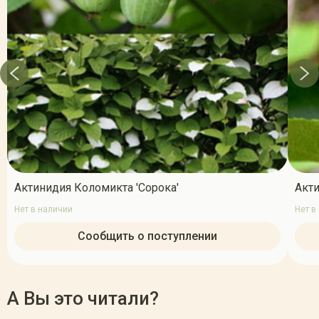
Актинидия Коломикта 'Сорока'
Акти
Нет в наличии
Нет в
Сообщить о поступлении
А Вы это читали?