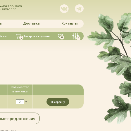
н-Сб
9:00-19:00
Вс
9:00-16:00
а
Доставка
Контакты
бинет
Товаров в корзине
0
0
0
Количество
е
в покупке
-
+
В корзину
ные предложения
ециалистами