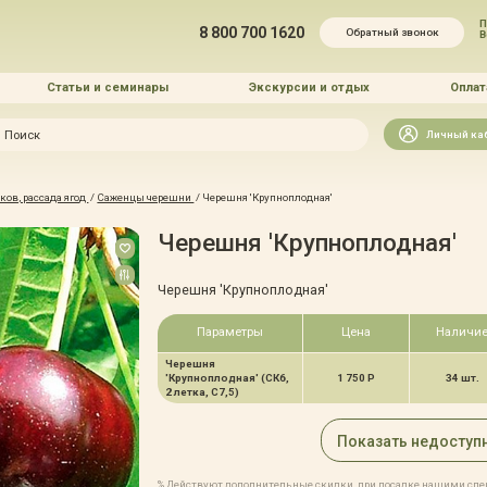
П
8 800 700 1620
Обратный звонок
Статьи и семинары
Экскурсии и отдых
Оплат
Искать
Личный ка
зайн
ов, рассада ягод
/
Саженцы черешни
/
Черешня 'Крупноплодная'
и озеленение
Черешня 'Крупноплодная'
Черешня 'Крупноплодная'
Параметры
Цена
Наличи
Черешня
 услуг
'Крупноплодная' (СК6,
1 750 Р
34 шт.
2 летка, С7,5)
Показать недоступ
% Действуют дополнительные скидки, при посадке нашими сп