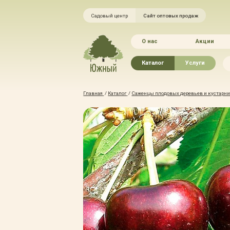
Садовый центр
Сайт оптовых продаж
О нас
Акции
Каталог
Услуги
Рассада овощей
Ландшафтный ди
Главная
/
Каталог
/
Саженцы плодовых деревьев и кустарник
Хвойные растения
Благоустройство 
Плодово-ягодные растения
Зелёный доктор
Лиственные растения
Зимние услуги
Цветы
Уход за садом
Водные растения
Портфолио
Растения вертикального
Прайс-листы
озеленения
Правила оказания
Формованные растения
Доставка
Экостория
Оплата
Товары для сада
Гарантии
Грунты, удобрения, отсыпка
Автополив