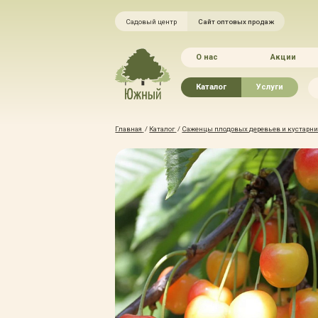
Садовый центр
Сайт оптовых продаж
О нас
Акции
Каталог
Услуги
Рассада овощей
Ландшафтный ди
Главная
/
Каталог
/
Саженцы плодовых деревьев и кустарник
Хвойные растения
Благоустройство 
Плодово-ягодные растения
Зелёный доктор
Лиственные растения
Зимние услуги
Цветы
Уход за садом
Водные растения
Портфолио
Растения вертикального
Прайс-листы
озеленения
Правила оказания
Формованные растения
Доставка
Экостория
Оплата
Товары для сада
Гарантии
Грунты, удобрения, отсыпка
Автополив