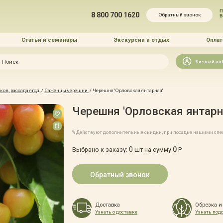
П
8 800 700 1620
Обратный звонок
Статьи и семинары
Экскурсии и отдых
Оплат
Искать
Личный ка
зайн
ов, рассада ягод
/
Саженцы черешни
/
Черешня 'Орловская янтарная'
и озеленение
Черешня 'Орловская янтарн
% Действуют дополнительные скидки, при посадке нашими сп
0
0
Выбрано к заказу:
шт на сумму
Р
 услуг
Обратный звонок
Доставка
Обрезка и
Узнать о доставке
Узнать под