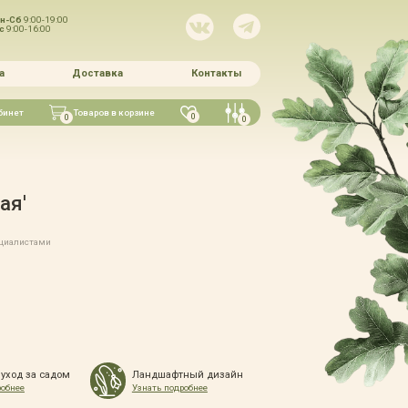
н-Сб
9:00-19:00
Вс
9:00-16:00
а
Доставка
Контакты
бинет
Товаров в корзине
0
0
0
ая'
ециалистами
 уход за садом
Ландшафтный дизайн
робнее
Узнать подробнее