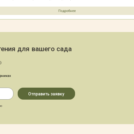
Подробнее
ения для вашего сада
)
арниках
аю