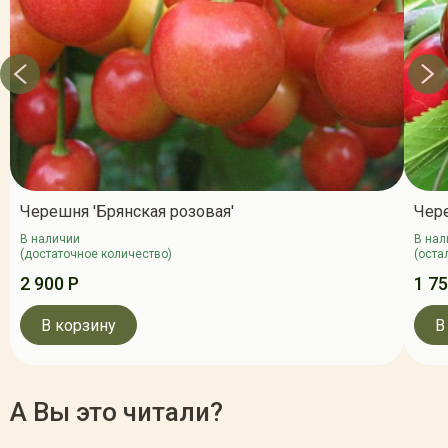
Черешня 'Брянская розовая'
Чере
В наличии
В нал
(достаточное количество)
(оста
2 900 Р
1 75
В корзину
В
А Вы это читали?