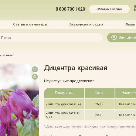
П
8 800 700 1620
Обратный звонок
Статьи и семинары
Экскурсии и отдых
Оплат
Искать
Личный ка
зайн
 красивая
и озеленение
Дицентра красивая
Недоступные предложения
Параметры
Цена
Наличи
 услуг
Дицентра красивая (С 4)
250 Р
Нет в нали
Дицентра красивая (РП,
260 Р
Нет в нали
С 3)
% Действуют дополнительные скидки, при посадке нашими сп