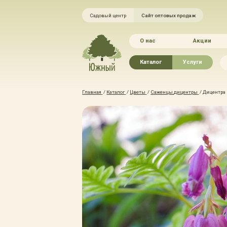
Садовый центр
Сайт оптовых продаж
О нас
Акции
Каталог
Услуги
Рассада овощей
Ландшафтный ди
Главная
/
Каталог
/
Цветы
/
Саженцы дицентры
/
Дицентра
Хвойные растения
Благоустройство 
Плодово-ягодные растения
Зелёный доктор
Лиственные растения
Зимние услуги
Цветы
Уход за садом
Водные растения
Портфолио
Растения вертикального
Прайс-листы
озеленения
Правила оказания
Формованные растения
Доставка
Экостория
Оплата
Товары для сада
Гарантии
Грунты, удобрения, отсыпка
Автополив