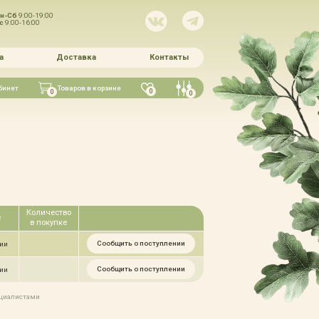
н-Сб
9:00-19:00
Вс
9:00-16:00
а
Доставка
Контакты
бинет
Товаров в корзине
0
0
0
Количество
е
в покупке
Сообщить о поступлении
чии
Сообщить о поступлении
чии
ециалистами