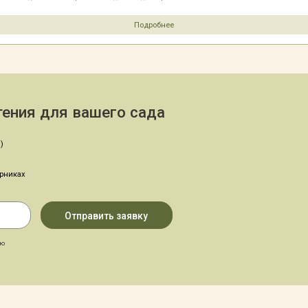
Подробнее
ения для вашего сада
)
арниках
аю