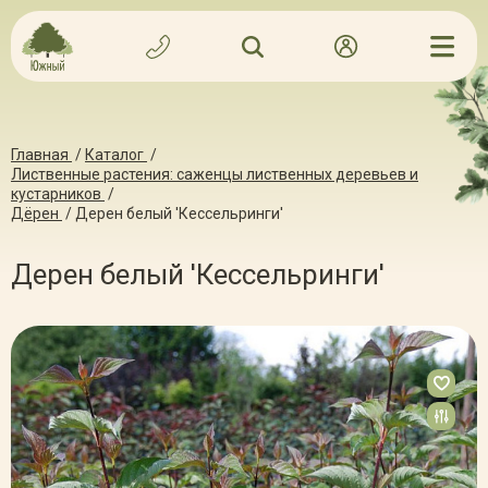
Главная
/
Каталог
/
Лиственные растения: саженцы лиственных деревьев и
кустарников
/
Дёрен
/
Дерен белый 'Кессельринги'
Дерен белый 'Кессельринги'