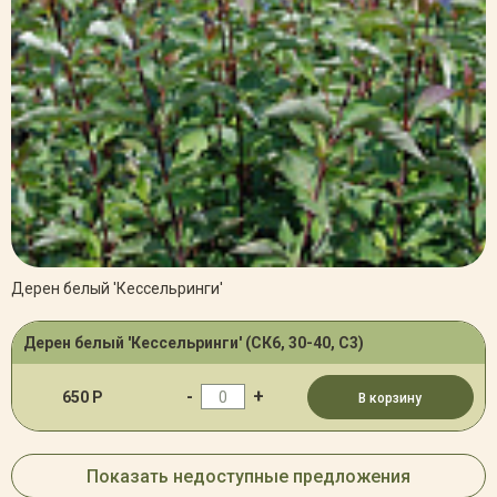
Дерен белый 'Кессельринги'
Дерен белый 'Кессельринги' (СК6, 30-40, С3)
-
+
650 Р
В корзину
Показать недоступные предложения