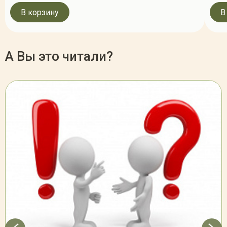
В корзину
В
А Вы это читали?