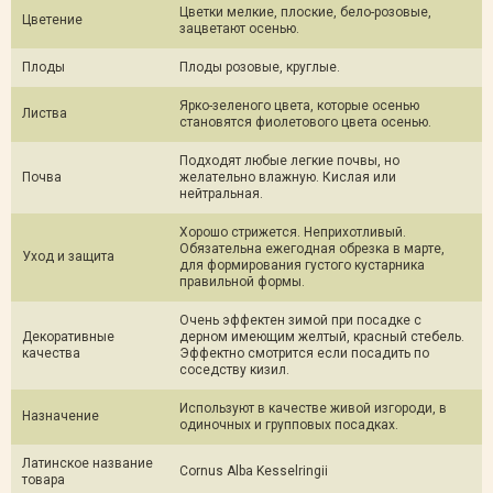
Цветки мелкие, плоские, бело-розовые,
Цветение
зацветают осенью.
Плоды
Плоды розовые, круглые.
Ярко-зеленого цвета, которые осенью
Листва
становятся фиолетового цвета осенью.
Подходят любые легкие почвы, но
Почва
желательно влажную. Кислая или
нейтральная.
Хорошо стрижется. Неприхотливый.
Обязательна ежегодная обрезка в марте,
Уход и защита
для формирования густого кустарника
правильной формы.
Очень эффектен зимой при посадке с
Декоративные
дерном имеющим желтый, красный стебель.
качества
Эффектно смотрится если посадить по
соседству кизил.
Используют в качестве живой изгороди, в
Назначение
одиночных и групповых посадках.
Латинское название
Cornus Alba Kesselringii
товара