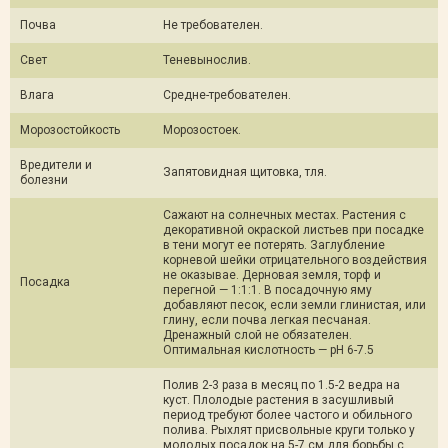
Почва
Не требователен.
Свет
Теневынослив.
Влага
Средне-требователен.
Морозостойкость
Морозостоек.
Вредители и
Запятовидная щитовка, тля.
болезни
Сажают на солнечных местах. Растения с
декоративной окраской листьев при посадке
в тени могут ее потерять. Заглубление
корневой шейки отрицательного воздействия
не оказывае. Дерновая земля, торф и
Посадка
перегной — 1:1:1. В посадочную яму
добавляют песок, если земли глинистая, или
глину, если почва легкая песчаная.
Дренажный слой не обязателен.
Оптимальная кислотность — pH 6-7.5
Полив 2-3 раза в месяц по 1.5-2 ведра на
куст. Плолодые растения в засушливый
период требуют более частого и обильного
полива. Рыхлят присвольные круги только у
молодых посадок на 5-7 см для борьбы с