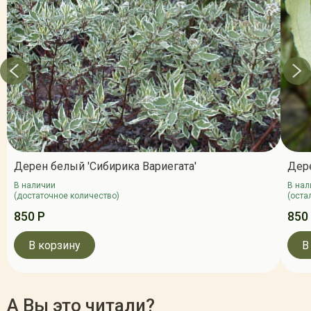
Дерен белый 'Сибирика Вариегата'
Дере
В наличии
В нал
(достаточное количество)
(оста
850 Р
850
В корзину
В
А Вы это читали?