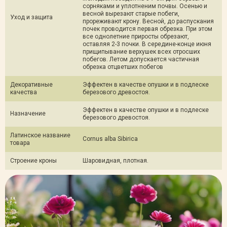
сорняками и уплотненим почвы. Осенью и
весной вырезают старые побеги,
Уход и защита
прореживают крону. Весной, до распускания
почек проводится первая обрезка. При этом
все однолетние приросты обрезают,
оставляя 2-3 почки. В середине-конце июня
прищипывание верхушек всех отросших
побегов. Летом допускается частичная
обрезка отцветших побегов
Декоративные
Эффектен в качестве опушки и в подлеске
качества
березового древостоя.
Эффектен в качестве опушки и в подлеске
Назначение
березового древостоя.
Латинское название
Cornus alba Sibirica
товара
Строение кроны
Шаровидная, плотная.