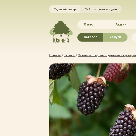
Садовый центр
Сайт оптовых продаж
О нас
Акции
Каталог
Услуги
Рассада овощей
Ландшафтный ди
Главная
/
Каталог
/
Саженцы плодовых деревьев и кустарник
Хвойные растения
Благоустройство 
Плодово-ягодные растения
Зелёный доктор
Лиственные растения
Зимние услуги
Цветы
Уход за садом
Водные растения
Портфолио
Растения вертикального
Прайс-листы
озеленения
Правила оказания
Формованные растения
Доставка
Экостория
Оплата
Товары для сада
Гарантии
Грунты, удобрения, отсыпка
Автополив