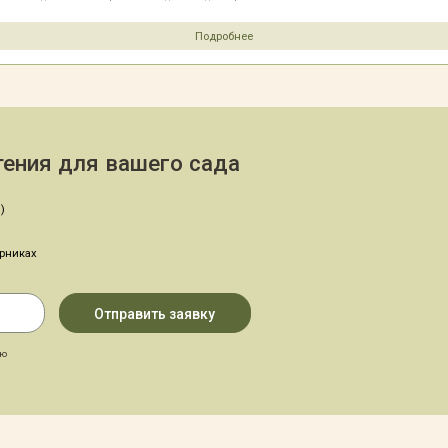
Подробнее
ения для вашего сада
)
арниках
аю