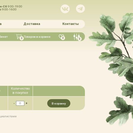
н-Сб
9:00-19:00
Вс
9:00-16:00
а
Доставка
Контакты
бинет
Товаров в корзине
0
0
0
Количество
е
в покупке
-
+
В корзину
ециалистами