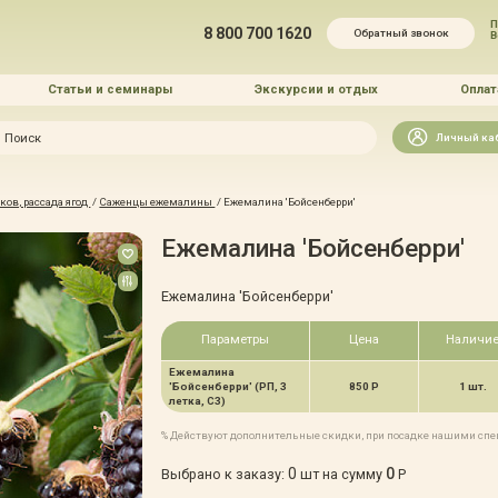
П
8 800 700 1620
Обратный звонок
Статьи и семинары
Экскурсии и отдых
Оплат
Искать
Личный ка
зайн
ов, рассада ягод
/
Саженцы ежемалины
/
Ежемалина 'Бойсенберри'
и озеленение
Ежемалина 'Бойсенберри'
Ежемалина 'Бойсенберри'
Параметры
Цена
Наличи
Ежемалина
 услуг
'Бойсенберри' (РП, 3
850 Р
1 шт.
летка, С3)
% Действуют дополнительные скидки, при посадке нашими сп
0
0
Выбрано к заказу:
шт на сумму
Р